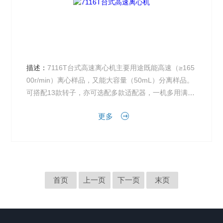
描述：
7116T台式高速离心机主要用途既能高速（≥165
00r/min）离心样品，又能大容量（50mL）分离样品。
可搭配13款转子，亦可选配多款适配器，一机多用满足
客户的多样化需求，其中6×50m...
更多
首页
上一页
下一页
末页