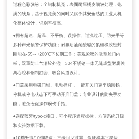
过程色彩缤纷；全钢制机壳，表面耐腐橘皮细皱处理，饱
满的线条，基于视觉美的同时又赋予其安全感的工业人机
化整体设计，识别率很高。
●拥有超速、超温、不平衡、误操作、过流过压、防夹手等
多种声光预警保护功能；耐氢耐油耐酸碱的氟硅橡胶密封
圈能在-55～+200℃下长期工作；美观紧密的吸塑舱门内
板，双重防止气溶胶外溢；304不锈钢一体无缝成型耐腐蚀
离心腔和钢制缸套、吸音风道设计。
●门盖采用电磁门锁、电动撑杆，一键开关门更平稳顺畅，
停机或停电状态下可手动开启门盖；专业设计的防夹手功
能，避免仓促操作误伤手指。
●选配蓝牙/typc-c接口，可小程序近程操控，方便系统升级
和实验数据下载。
●10档升速/10档降速；三级阻尼减震，保证样本平稳运