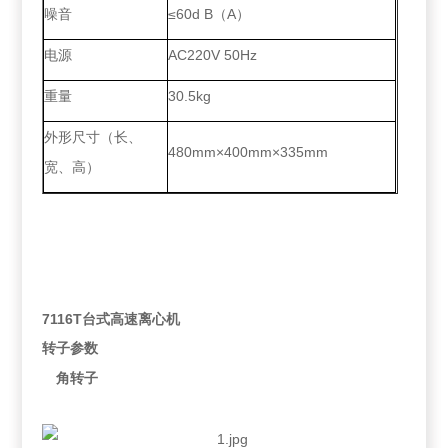
噪音
≤60d B（A）
电源
AC220V 50Hz
重量
30.5kg
外形尺寸（长、
480mm×400mm×335mm
宽、高）
7116T台式高速离心机
转子参数
角
转子