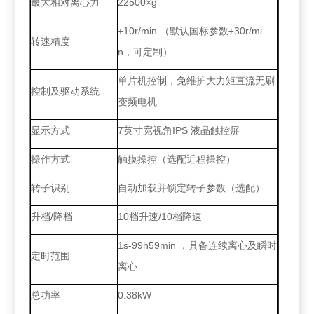
最大相对离心力
22500×g
±10r/min （默认国标参数±30r/mi
转速精度
n，可定制）
单片机控制，免维护大力矩直流无刷
控制及驱动系统
变频电机
显示方式
7英寸宽视角IPS 液晶触控屏
操作方式
触摸操控（选配近程操控）
转子识别
自动加载并锁定转子参数（选配）
升档/降档
10档升速/10档降速
1s-99h59min ，具备连续离心及瞬时
定时范围
离心
总功率
0.38kW