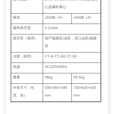
心及瞬时离心
噪音
≤50dB（A）
≤60dB（A）
最终真空度
0.1mbar
真空泵（推荐）
国产隔膜泵/油泵，进口油泵/隔膜
泵
冷阱（推荐）
CT-6/ CT-40/ CT-50
电源
AC220V/50Hz
重量
46kg
68.5kg
外形尺寸（长、
590×455×395
730×625×430
宽、高）
mm
mm