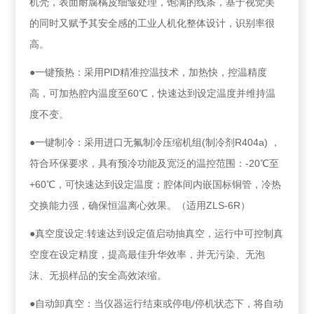
机壳，表面耐腐橘皮细皱处理，饱满的线条，基于视觉美
的同时又赋予其安全感的工业人机化整体设计，识别率很
高。
●一键预热：采用PID精准控温技术，加热快，控温精度
高，可加热腔内温度至60℃，快速达到设定温度并维持温
度不变。
●一键制冷：采用进口无氟制冷压缩机组(制冷剂R404a) ，
符合环保要求，具有预冷功能及宽泛的温控范围：-20℃至
+60℃，可快速达到设定温度；腔体间内嵌国标铜管，冷热
交换能力强，确保恒温离心效果。（适用ZLS-6R）
●真空度设定:转速达到设定值启动抽真空，运行中可控制真
空度在设定精度，提高最佳升华效率，并无污染、无泡
沫、无损样品的安全高效浓缩。
●自动卸真空：当仪器运行结束或停电/停机状态下，将自动