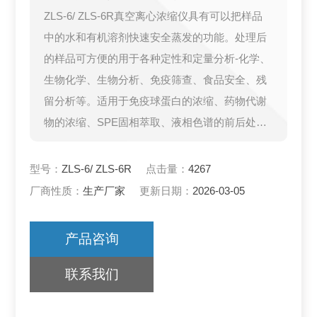
ZLS-6/ ZLS-6R真空离心浓缩仪具有可以把样品
中的水和有机溶剂快速安全蒸发的功能。处理后
的样品可方便的用于各种定性和定量分析-化学、
生物化学、生物分析、免疫筛查、食品安全、残
留分析等。适用于免疫球蛋白的浓缩、药物代谢
物的浓缩、SPE固相萃取、液相色谱的前后处
理、ADMET/毒理学、高分子化学、DNA/RNA纯
化浓缩、寡聚合成、法医学/药物滥用测试、通用
型号：
ZLS-6/ ZLS-6R
点击量：
4267
实验室浓缩
厂商性质：
生产厂家
更新日期：
2026-03-05
产品咨询
联系我们