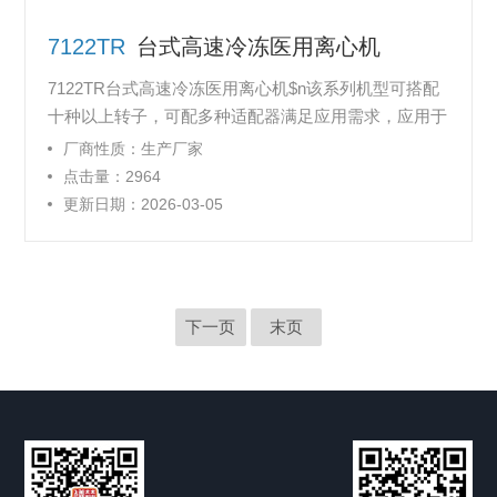
7122TR
台式高速冷冻医用离心机
7122TR台式高速冷冻医用离心机$n该系列机型可搭配
十种以上转子，可配多种适配器满足应用需求，应用于
各大实验室、临床医疗、细菌、蛋白沉淀、核酸提取、
厂商性质：生产厂家
细胞/亚细胞组份分离，环保样本处理。
点击量：2964
更新日期：2026-03-05
下一页
末页