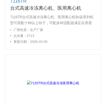
7116TR
台式高速冷冻离心机、医用离心机
7116TR台式高速冷冻离心机、医用离心机$n该系列机
型可搭配十种以上转子，可配多种适配器满足应用需
求，应用于各大实验室、临床医疗、细菌、蛋白沉淀、
厂商性质：生产厂家
核酸提取、细胞/亚细胞组份分离，环保样本处理。
点击量：2713
更新日期：2026-03-05