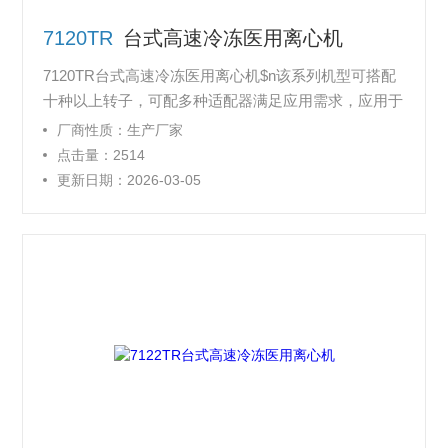
7120TR
台式高速冷冻医用离心机
7120TR台式高速冷冻医用离心机$n该系列机型可搭配
十种以上转子，可配多种适配器满足应用需求，应用于
各大实验室、临床医疗、细菌、蛋白沉淀、核酸提取、
厂商性质：生产厂家
细胞/亚细胞组份分离，环保样本处理。
点击量：2514
更新日期：2026-03-05