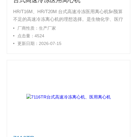
台式高速冷冻医用离心机
HR/T16M、HR/T20M 台式高速冷冻医用离心机$n预算
不足的高速冷冻离心机的理想选择。是生物化学、医疗
卫生、食品安全、生命科学、农林科学、牧业科学、血
厂商性质：生产厂家
库、血站、生物制品、药物制品等领域用于细菌、蛋白
点击量：4524
沉淀，核酸提取，细胞/亚细胞组份分离，环保样本处
更新日期：2026-07-15
理，临床检验样品处理的理想设备。