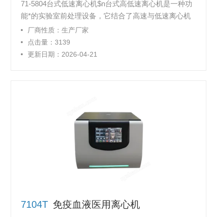
71-5804台式低速离心机$n台式高低速离心机是一种功
能*的实验室前处理设备，它结合了高速与低速离心机
的特点，能够满足多种实验需求。低速离心机部分通常
厂商性质：生产厂家
转速在500-5000r/min之间，适用于分离大颗粒或密度
点击量：3139
相差不大的物质，如细胞、病毒、蛋白质等，广泛应用
更新日期：2026-04-21
于生物医学、化学、食品等领域。而高速离心机部分转
速则可达到10000-18500r/min，适用于分离小颗粒或密
度相差较大的物质，如DNA、
7104T
免疫血液医用离心机