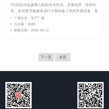
TDZ4台式低速离心机$n安全性高、质量优异，性价比
高，是对悬浮物液体进行分离制备工作的常规设备，是
各类实验室、各级医院、高校等重要的实验室离心分离
厂商性质：生产厂家
基础仪器。
点击量：3940
更新日期：2026-06-11
下一页
末页