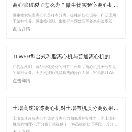
离心管破裂了怎么办？微生物实验室离心机的应急处理预案
微生物实验室离心机是样本分离、提纯的核心设备，广泛应用
于菌种培养、微生物检测、生物样本预处理等各类实验场景。
由于实验样本多含有致病性、感染性微生物，离心管破裂属于
点击详情
高危实验室安全事故，极易引发气溶胶扩散、样本污染、人员
接触感染等风险。为规范事故处置流程，规避安全隐患，保障
实验人员人身安全与实验室环境合规运行，需建立标准化、流
程化的离心机离心管破裂应急处理预案，覆盖事故预判、现场
TLW5R型台式乳脂离心机与普通离心机的核心区别
处置、消杀消毒、设备检修、事后复盘全流程。微生物实验室
离心机运行过程中离心管破裂的核心风险源于微生物气...
在乳品检测、食品理化分析的日常工作里，离心机是十分常见
的基础设备。不少刚接触乳脂检测的操作人员，容易把TLW5R
型台式乳脂离心机和普通台式离心机混为一谈。二者虽然都依
点击详情
靠离心力完成物料分层，但从设计初衷到实际使用细节，都存
在明显的定位差异，这些差异最终会直接影响乳脂检测的操作
便捷度和结果稳定性。一、设计定位与适配场景的差异普通离
心机是面向通用固液分离需求开发的设备，适用场景覆盖生物
土壤高速冷冻离心机对土壤有机质分离效果的影响
实验、化工小样处理、常规样品澄清等多个领域，没有针对某
一类特定检测做定向优化。它的设计逻辑是尽可能...
土壤高速冷冻离心机凭借其离心力和低温控制能力，为土壤有
机质的物理-化学分级分离提供了一种高效的处理手段，其分离
效果直接影响后续分析数据的代表性。土壤有机质是衡量土壤