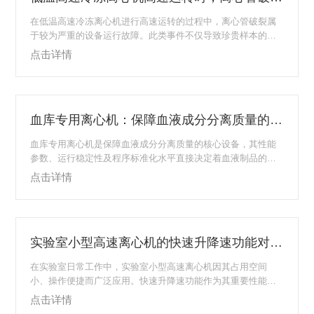
温高速离心机，能够快速产生相对离心力，使悬浮在液...
在低温高速冷冻离心机进行高速运转的过程中，离心管破裂属
于较为严重的设备运行故障。此类事件不仅导致珍贵样本的损
失，更可能因高速旋转产生的碎片和aerosol（气溶胶）对操作
点击详情
人员及实验室环境构成安全风险。因此，建立标准化的应急处
理流程与系统性的预防策略，是实验室安全管理的重要组成部
分。当操作人员观察到离心机出现异常震动、噪音骤增，或设
备自动报错停机时，应首先怀疑离心管可能发生破裂。此时的
血库专用离心机：保障血液成分分离质量的核心设备
首要原则是保持镇定，严禁立即打开转子盖。高速运转后的转
子内部可能充满因破裂产生的气溶胶，直接开...
血库专用离心机是保障血液成分分离质量的核心设备，其性能
参数、运行稳定性及程序标准化水平直接决定着血液制品的质
量等级。在成分输血日益普及、血液资源管理日趋精细化的背
点击详情
景下，血库专用离心机的重要性还将进一步提升。医疗机构应
当高度重视这一基础设备的技术选型与日常维护，确保其始终
处于良好的运行状态，为临床安全用血提供可靠保障。血液由
血浆、红细胞、白细胞和血小板等多种成分组成，不同成分具
实验室小型高速离心机的快速升降速功能对样品的影响
有各自独特的生理功能与临床应用价值。全血采集后，为满足
不同患者的治疗需求并实现血液资源的利用，需要将全...
在实验室日常工作中，实验室小型高速离心机因其占用空间
小、操作便捷而广泛应用。快速升降速功能作为其重要性能指
标，对样品处理效果产生多方面的影响，值得使用者深入理
点击详情
解。首先，快速升速功能对样品沉降行为具有显著影响。当离