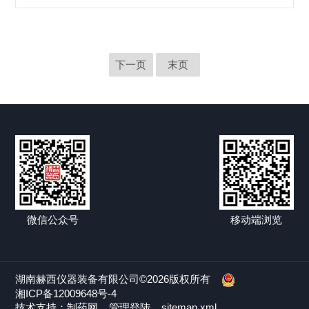
心机在极短时间内从静止状态加速至设定转速时，转子带动离
心管迅速做圆周运动，样品内部产生强烈的切向应力和径向加
速度梯度。这一过程中，样品中的颗粒或大分子受到突增的离
心力作用，其沉降轨迹并非理想的径向直线，而是呈现复杂的
螺旋或涡旋形态。对于结构较为脆弱的生物大分子，如蛋白...
下一页
末页
微信公众号
移动端浏览
湖南赫西仪器装备有限公司©2026版权所有
湘ICP备12009648号-4
技术支持：
制药网
管理登陆
sitemap.xml