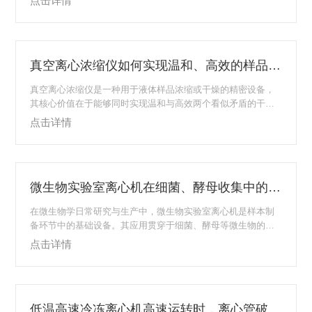
点击详情
肥力与健康状态的核心指标，其含量与组成直接影响土壤的物
理结构、化学性质及生物活性。在土壤化学与生态学研究中，
准确分离并测定不同结合形态的有机质组分，是深入理解土壤
碳循环与污染物迁移行为的前提。土壤高速冷冻离心机对有机
真空离心浓缩仪如何实现温和、高效的样品干燥？
质分离效果的首要影响体现在对土壤颗粒的精细分级上。土壤
是一个由不同粒径矿物质颗粒、有机质及生物群落组...
真空离心浓缩仪是一种用于液体样品浓缩或干燥的精密设备，
其核心价值在于能够同时实现温和与高效两个看似矛盾的干燥
目标。该技术通过在降低环境压力的同时，结合离心力与适度
点击详情
加热，有效解决了热敏感生物样本在常规蒸发过程中容易变性
失活的难题。其工作原理基于物理学中的相变规律。在标准大
气压下，溶剂需要达到特定沸点才能剧烈汽化。然而，当真空
系统持续抽取密闭腔室内的空气，使腔内压力显著降低时，溶
微生物实验室离心机在细菌、酵母收集中的应用
剂的沸点也随之下降。这意味着，即使在较低的温度条件下，
溶剂分子也能获得足够的动能摆脱液面束缚，进入气相...
在微生物学日常研究与生产中，微生物实验室离心机是样本制
备环节中的基础设备。其应用贯穿于细菌、酵母等微生物的培
养后处理、细胞富集、洗涤及初步纯化等关键步骤，直接关系
点击详情
到后续接种、鉴定、分析及产物提取实验的成败。离心技术通
过利用不同颗粒在离心力场中的沉降速度差异，实现了微生物
细胞与液体培养基的高效分离。在细菌收集方面，对数生长中
后期的细菌培养液含有大量的菌体细胞。传统的自然沉降或过
低温高速冷冻离心机高速运转时，离心管破裂的应急处理与预防措施
滤方法效率较低，且难以实现无菌操作。使用冷冻离心机或常