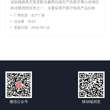
这款隔膜真空泵是配合赫西仪器生产的真空离心浓缩仪
和冷阱理想伙伴之一。主要应用于医疗医药产品分析、
精细化工、生化制药、食品检验、公安刑侦技术等领
厂商性质：生产厂家
域，
点击量：3510
更新日期：2026-05-18
微信公众号
移动端浏览