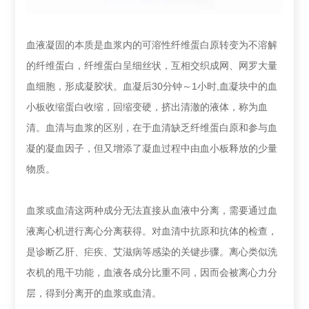
血液凝固的本质是血浆内的可溶性纤维蛋白原转变为不溶解
的纤维蛋白，纤维蛋白呈细丝状，互相交织成网、网罗大量
血细胞，形成凝胶状。血凝后30分钟～1小时,血凝块中的血
小板收缩蛋白收缩，回缩变硬，挤出清澈的液体，称为血
清。血清与血浆的区别，在于血清缺乏纤维蛋白原和参与血
凝的凝血因子，但又增添了凝血过程中由血小板释放的少量
物质。
血浆或血清这两种成分无法直接从血液中分离，需要通过血
液离心机进行离心分离获得。对血清中抗原和抗体的检查，
是诊断乙肝、疟疾、艾滋病等感染的关键步骤。离心类似洗
衣机的甩干功能，血液各成分比重不同，因而会被离心力分
层，得到分离开的血浆或血清。