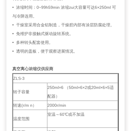
• 浓缩时间：0~99h59min 浓缩zui大容量可达6×250ml 可
与冷阱连用。
• 干燥室采用合金铝制造，干燥腔内部有涂层防腐处理。
• 免维护非接触式驱动旋转系统。
• 多种转头配套使用。
• 透明的盖板，便于观察进展情况。
真空离心浓缩仪供应商
ZLS-3
250ml×6 （50ml×6×2或20ml×6×5适
转子容量
配器）
转速(r/m n）
2000r/min
室温～60℃或不加温
温度范围