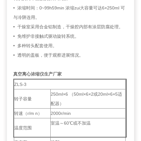
• 浓缩时间：0~99h59min 浓缩zui大容量可达6×250ml 可
与冷阱连用。
• 干燥室采用合金铝制造，干燥腔内部有涂层防腐处理。
• 免维护非接触式驱动旋转系统。
• 多种转头配套使用。
• 透明的盖板，便于观察进展情况。
真空离心浓缩仪生产厂家
ZLS-3
250ml×6 （50ml×6×2或20ml×6×5适
转子容量
配器）
转速（r/m n）
2000r/min
室温～60℃或不加温
温度范围