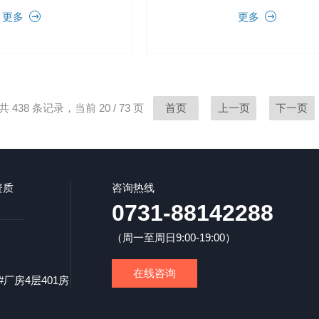
，核酸提
于采血使用的真空采血管、核酸离
更多
更多
 胞组份分离，环保样本处
管、10ml、15ml等试管的离心。
共 438 条记录，当前 20 / 73 页
首页
上一页
下一页
资质
咨询热线
0731-88142288
（周一至周日9:00-19:00）
在线咨询
厂房4层401房