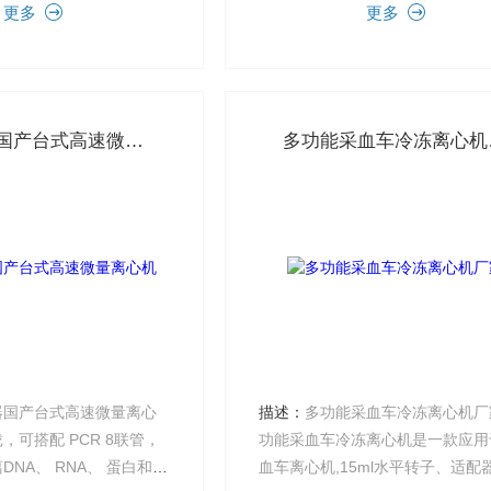
更多
更多
、农林学科、食品安全、
示，智能化控制、简单方便地操作
验等领域的实验和科研工
摸面板，同时显示设定参数和...
赫西仪器国产台式高速微量离心机
多
器国产台式高速微量离心
描述：
多功能采血车冷冻离心机厂
，可搭配 PCR 8联管，
功能采血车冷冻离心机是一款应用
NA、 蛋白和病
血车离心机,15ml水平转子、适配