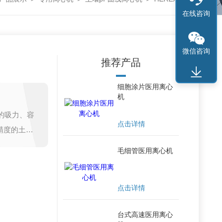
在线咨询
微信咨询
推荐产品
细胞涂片医用离心
机
的吸力、容
点击详情
精度的土壤
用压力膜
毛细管医用离心机
其他方法操
应用于土壤
点击详情
文学、农业
台式高速医用离心