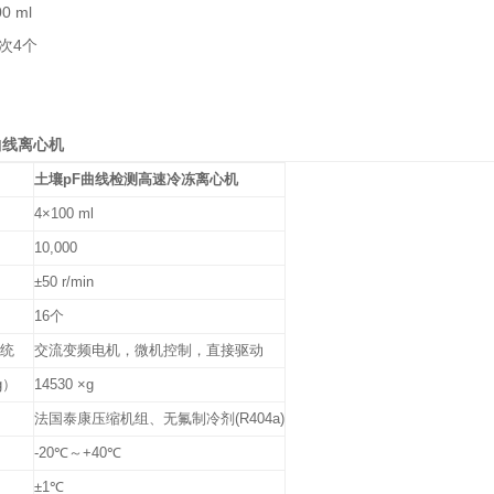
0 ml
次4个
曲线离心机
土壤pF曲线检测高速冷冻离心机
4×100 ml
10,000
±50 r/min
16个
系统
交流变频电机，微机控制，直接驱动
g）
14530 ×g
法国泰康压缩机组、无氟制冷剂(R404a)
-20℃～+40℃
±1℃