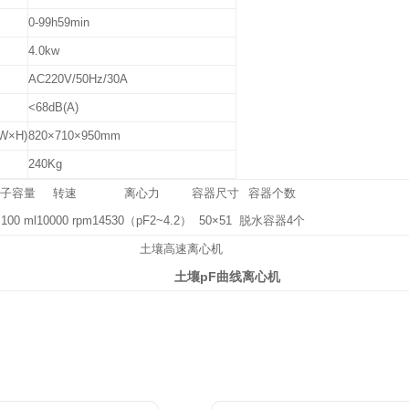
0-99h59min
4.0kw
AC220V/50Hz/30A
<68dB(A)
W×H)
820×710×950mm
240Kg
转子容量
转速
离心力
容器尺寸
容器个数
100 ml
10000 rpm
14530（pF2~4.2）
50×51
脱水容器4个
土壤pF曲线离心机