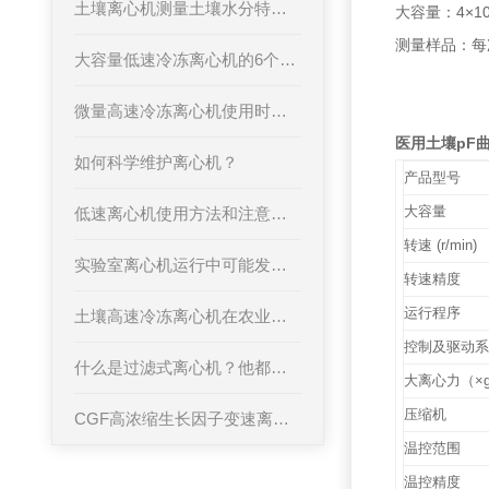
土壤离心机测量土壤水分特征曲线的方法及应用意义
大容量：4×10
测量样品：每
大容量低速冷冻离心机的6个保养步骤，速来学习！
微量高速冷冻离心机使用时需要注意的几个问题
医用土壤pF
如何科学维护离心机？
产品型号
大容量
低速离心机使用方法和注意事项
转速 (r/min)
实验室离心机运行中可能发生的事故及应急预案
转速精度
运行程序
土壤高速冷冻离心机在农业领域的前景
控制及驱动
什么是过滤式离心机？他都有那些类型
大离心力（×
压缩机
CGF高浓缩生长因子变速离心机
温控范围
温控精度