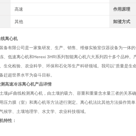
高速
作用原理
其他
卸渣方式
曲线离心机
装备有限公司是一家集研发、生产、销售、维修实验室仪器设备为一体的
冻、低速离心机和Herexi 3HRI系列智能离心机六大系列四十多个品
、生化检验、农业科学、环保和石化等生产科研领域。我司以“质量是生命
备赶超世界水平为奋斗目标。
检测高速冷冻离心机
产品详情
土壤pF曲线检测离心机，由土壤的吸力、容重和重量含水量三者的关系确
用压力膜（室）和离心机等方法进行测定。离心机法比其他方法操作简单
气候学、土壤地理学、水文学、农业科技领域。
机
特性：