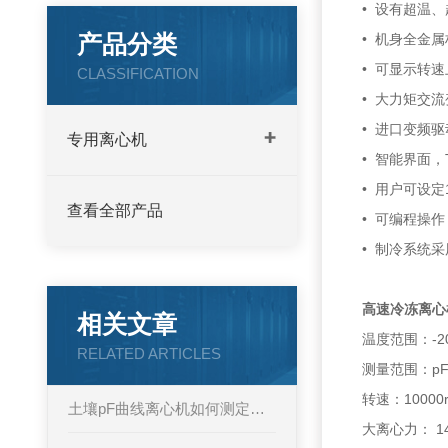
• 设有超温
产品分类
• 机身全金
• 可显示转
CLASSIFICATION
• 大力矩交
• 进口变频
专用离心机
• 智能界面
• 用户可设
查看全部产品
• 可编程操
• 制冷系统
高速冷冻离心
相关文章
温度范围：-2
RELATED ARTICLES
测量范围：pF值
转速：10000r
土壤pF曲线离心机如何测定土壤水分特性？
大离心力： 14