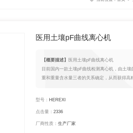
医用土壤pF曲线离心机
【概要描述】
医用土壤pF曲线离心机
目前国内一款土壤pF曲线检测离心机，由土壤
重和重量含水量三者的关系确定，从而获得高
水分特征曲线pF。 土壤水分特征曲线通常采
（室）和离心机等方法进行测定。离心机法比
型号：
HEREXI
作简单、省时，可测定较宽的吸力范围，广泛
点击量：
2336
水分动态模拟、气象气候学、土壤地理学、水
科技领域。
厂商性质：
生产厂家