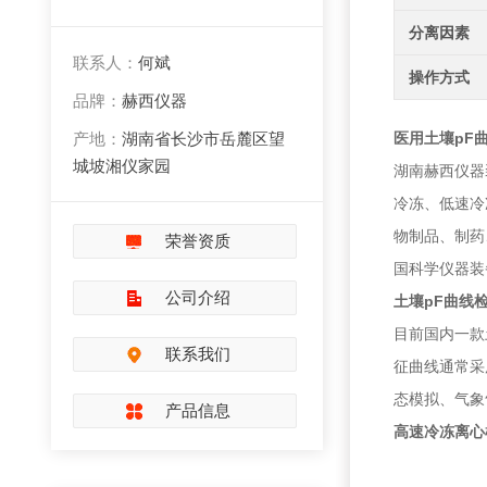
分离因素
联系人：
何斌
操作方式
品牌：
赫西仪器
产地：
湖南省长沙市岳麓区望
医用土壤pF
城坡湘仪家园
湖南赫西仪器
冷冻、低速冷
物制品、制药
荣誉资质
国科学仪器装
公司介绍
土壤pF曲线
目前国内一款
联系我们
征曲线通常采
态模拟、气象
产品信息
高速冷冻离心