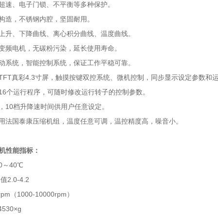
、超速、电子门锁、不平衡等多种保护。
属构造，不锈钢内腔，坚固耐用。
速上升、下降曲线、离心积分曲线、温度曲线。
流变频电机，无碳粉污染，延长使用寿命。
驱动系统，智能控制系统，保证工作平稳可靠。
，TFT真彩4.3寸屏，触摸按键双控系统、微机控制，同步显示设定参数和
定16个运行程序，可随时修改运行转子的控制参数。
作，10档升降速时间供用户任意设定。
采用法国泰康压缩机组，温度任意可调，温控精度高，噪音小。
机
性能指标：
0～40℃
2.0-4.2
pm（1000-10000rpm）
530×g