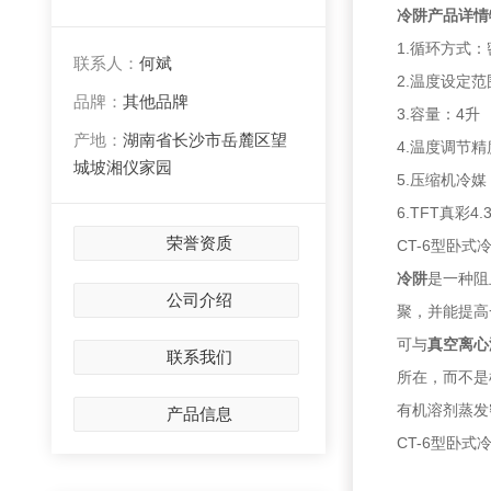
冷阱产品详情
1.循环方式
联系人：
何斌
2.温度设定范
品牌：
其他品牌
3.容量：4升
产地：
湖南省长沙市岳麓区望
4.温度调节精
城坡湘仪家园
5.压缩机冷媒：
6.TFT真彩
荣誉资质
CT-6型卧式
冷阱
是一种阻
公司介绍
聚，并能提高
可与
真空离心
联系我们
所在，而不是
有机溶剂蒸发
产品信息
CT-6型卧式