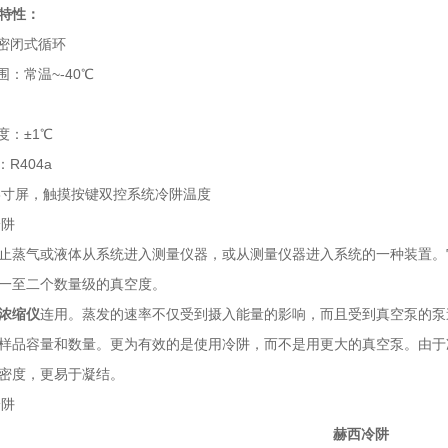
特性：
：密闭式循环
围：常温~-40℃
度：±1℃
R404a
4.3寸屏，触摸按键双控系统冷阱温度
冷阱
止蒸气或液体从系统进入测量仪器，或从测量仪器进入系统的一种装置。
一至二个数量级的真空度。
浓缩仪
连用。蒸发的速率不仅受到摄入能量的影响，而且受到真空泵的泵
样品容量和数量。更为有效的是使用冷阱，而不是用更大的真空泵。由于
密度，更易于凝结。
冷阱
赫西冷阱