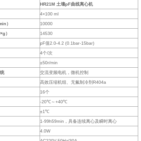
HR21M
土壤pF曲线离心机
4×100 ml
min）
10000
×g）
14530
pF值2.0-4.2 (0.1bar-15bar)
4个/次
±50r/min
系统
交流变频电机，微机控制
高效压缩机组、无氟制冷剂R404a
16个
-20℃～+40℃
±1℃
1-99h59min，具备连续离心及瞬时离心
4.0W
AC220V 50Hz/30A