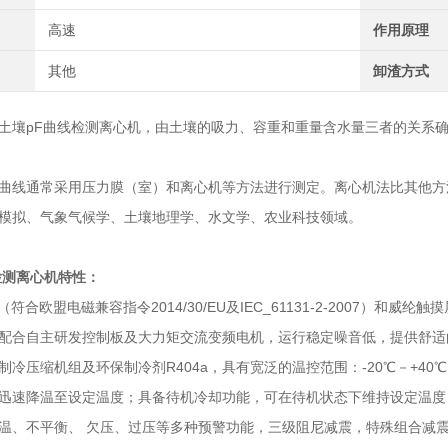
高速
作用原理
其他
卸渣方式
土壤pF曲线检测离心机，由土壤的吸力、容重和重量含水量三者的关系
曲线通常采用压力膜（室）和离心机等方法进行测定。离心机法比其他方
模拟、气象气候学、土壤地理学、水文学、农业科技领域。
检测离心机特性：
（符合欧盟电磁兼容指令2014/30/EU及IEC_61131-2-2007）和威
配合自主研发控制板及大力矩交流变频电机，运行稳定噪音低，提供舒适
制冷压缩机组及环保制冷剂R404a，具有宽泛的温控范围：-20℃－+40
迅速降温至设定温度；具备待机冷却功能，可在待机状态下维持设定温度
温、不平衡、 欠压、过压等多种预警功能，三级阻尼减震，特殊组合减