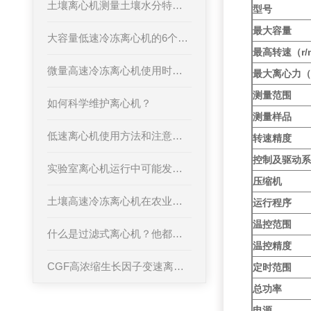
土壤离心机测量土壤水分特征曲线的方法及应用意义
型号
最大容量
大容量低速冷冻离心机的6个保养步骤，速来学习！
最高转速（r/
微量高速冷冻离心机使用时需要注意的几个问题
最大离心力（
测量范围
如何科学维护离心机？
测量样品
低速离心机使用方法和注意事项
转速精度
控制及驱动
实验室离心机运行中可能发生的事故及应急预案
压缩机
土壤高速冷冻离心机在农业领域的前景
运行程序
温控范围
什么是过滤式离心机？他都有那些类型
温控精度
CGF高浓缩生长因子变速离心机
定时范围
总功率
电源