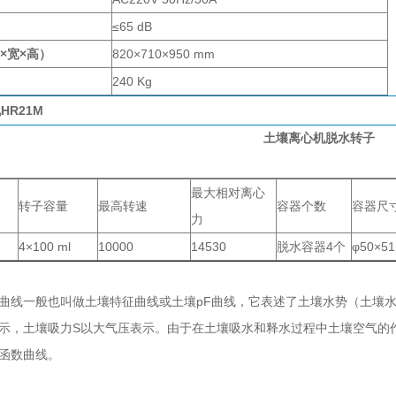
≤65 dB
×宽×高）
820×710×950 mm
240 Kg
土壤离心机脱水转子
最大相对离心
转子容量
最高转速
容器个数
容器尺
力
子
4×100 ml
10000
14530
脱水容器4个
φ50×5
曲线一般也叫做土壤特征曲线或土壤pF曲线，它表述了土壤水势（土壤
示，土壤吸力S以大气压表示。由于在土壤吸水和释水过程中土壤空气的
函数曲线。