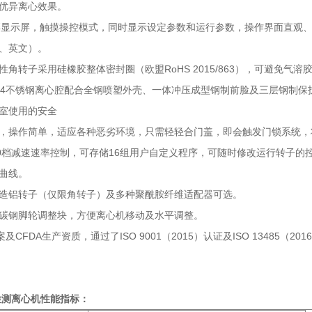
优异离心效果。
D真彩显示屏，触摸操控模式，同时显示设定参数和运行参数，操作界面直观
、英文）。
性角转子采用硅橡胶整体密封圈（欧盟RoHS 2015/863），可避免
04不锈钢离心腔配合全钢喷塑外壳、一体冲压成型钢制前脸及三层钢制保
室使用的安全
，操作简单，适应各种恶劣环境，只需轻轻合门盖，即会触发门锁系统，
10档减速速率控制，可存储16组用户自定义程序，可随时修改运行转子的
曲线。
造铝转子（仅限角转子）及多种聚酰胺纤维适配器可选。
碳钢脚轮调整块，方便离心机移动及水平调整。
及CFDA生产资质，通过了ISO 9001（2015）认证及ISO 13485（20
检测离心机性能指标：