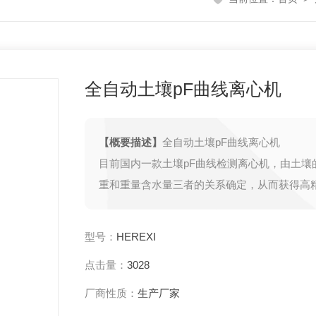
全自动土壤pF曲线离心机
【概要描述】
全自动土壤pF曲线离心机
目前国内一款土壤pF曲线检测离心机，由土壤
重和重量含水量三者的关系确定，从而获得高
水分特征曲线pF。 土壤水分特征曲线通常采
（室）和离心机等方法进行测定。离心机法比
型号：
HEREXI
作简单、省时，可测定较宽的吸力范围，广泛
点击量：
3028
水分动态模拟、气象气候学、土壤地理学、水
科技领域。
厂商性质：
生产厂家