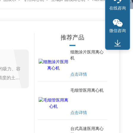
在线咨询
微信咨询
推荐产品
细胞涂片医用离心
机
的吸力、容
点击详情
精度的土壤
用压力膜
毛细管医用离心机
其他方法操
应用于土壤
点击详情
文学、农业
台式高速医用离心