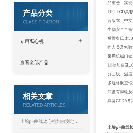
品重悬，实现
产品分类
TFT-LC
言版本（中文
CLASSIFICATION
生物安全气密
后置奥氏体3
专用离心机
作人员及实验
采用机械门锁
查看全部产品
10档加速及
分曲线、温度
多规格航空锻
底盘有脚轮及
相关文章
具备CFDA备案
RELATED ARTICLES
土壤pF曲线离心机如何测定土壤水分特性？
土壤pF曲线