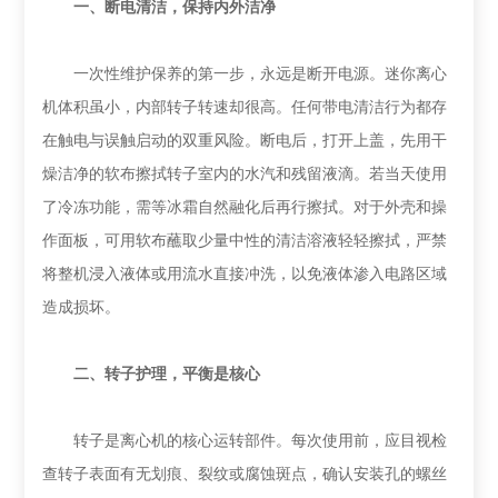
‌一、断电清洁，保持内外洁净‌
一次性维护保养的第一步，永远是断开电源。迷你离心
机体积虽小，内部转子转速却很高。任何带电清洁行为都存
在触电与误触启动的双重风险。断电后，打开上盖，先用干
燥洁净的软布擦拭转子室内的水汽和残留液滴。若当天使用
了冷冻功能，需等冰霜自然融化后再行擦拭。对于外壳和操
作面板，可用软布蘸取少量中性的清洁溶液轻轻擦拭，严禁
将整机浸入液体或用流水直接冲洗，以免液体渗入电路区域
造成损坏。
‌二、转子护理，平衡是核心‌
转子是离心机的核心运转部件。每次使用前，应目视检
查转子表面有无划痕、裂纹或腐蚀斑点，确认安装孔的螺丝