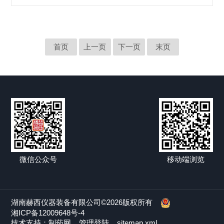
在青岛·红岛国际会议展览中心展开。届时“赫西仪器”将携71系
列产品离心机参展，现诚挚邀请广大新老客户莅临展会现场考
察、指导!展位号：A1D08展会地点:青岛·红岛国际会议展览中
心展出时间:2023年10月12日至14日01展会：高博会展会介绍第
60...
首页
上一页
下一页
末页
微信公众号
移动端浏览
湖南赫西仪器装备有限公司©2026版权所有
湘ICP备12009648号-4
技术支持：
制药网
管理登陆
sitemap.xml