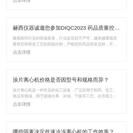
点击详情
进质量控制策略，以期更好的应对新技术、新方法、新挑战，
从源头上保证药品安全性、有效期和稳定性。为加强医药领域
新技术的研究与转化、质控与管理，提升药品快速研发能力，
由中国医药教育协会、国家药监局药用辅料工程技术研究重点
赫西仪器诚邀您参加DIQC2023 药品质量控制与检验技术大会
实验室、药检汇联合主办，杭州奇易科技有限公司承办，美国
药典委员会(USP)中华区总部、湖南省药学会药物分...
随着医药行业的快速发展，行业监管趋于严苛，越来越重视质
量研究和研发工艺的风险控制，严格把控药品研发流程，不断
更新药品研发工艺和改进质量控制策略，以期更好的应对新技
点击详情
术、新方法、新挑战，从源头上保证药品安全性、有效期和稳
定性。为加强医药领域新技术的研究与转化、质控与管理，提
升药品快速研发能力，由中国医药教育协会、国家药监局药用
辅料工程技术研究重点实验室、药检汇联合主办，杭州奇易科
涂片离心机价格是否因型号和规格而异？
技有限公司承办，美国药典委员会(USP)中华区总部、湖南省药
学会药物分析专业委员会、湖南省药学会药剂学...
涂片离心机是一种常见的化工设备，广泛应用于制药、化工、
食品等领域，用于固液分离、浓缩、干燥等工艺。在市面上，
不同型号和规格的涂片离心机价格确实存在一定差异，主要受
点击详情
到以下因素的影响。首先，型号和规格是影响涂片离心机价格
的主要因素之一。涂片离心机分为台式涂片离心机、立式涂片
离心机、大容量涂片离心机等不同型号，每种型号都有不同的
工作原理、结构设计和分离能力，因此价格会有所不同。同
哪些因素决定低速冷冻离心机的工作效率？
时，规格大小也是一个重要的考量因素，通常来说，规格越大