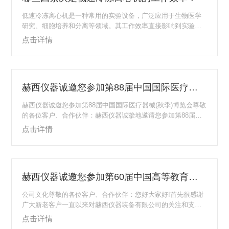
的涂片离心机价格会相对较高，因为其需要更多的材料和...
低速冷冻离心机是一种常用的实验设备，广泛应用于生物医学
研究、细胞培养和分离等领域。其工作效率直接影响到实验的
准确性和结果的可靠性。下面将从以下几个方面介绍低速离心
点击详情
机的工作效率相关因素。1、转速控制精度：转速是低速冷冻离
心机工作的重要参数之一。转速过高或过低都会对实验结果产
生影响。因此，离心机需要具有较高的转速控制精度，能够稳
定地在所设定的转速范围内运行，并且不会出现明显震动或偏
赫西仪器诚邀您参加第88届中国国际医疗器械
差。2、温度控制能力：温度是另一个关键参数，特别是对于需
要在低温环境下进行分离和保存样品的实验。低速...
赫西仪器诚邀您参加第88届中国国际医疗器械(秋季)博览会尊敬
的各位客户、合作伙伴：赫西仪器诚挚地邀请您参加第88届中
国国际医疗器械(秋季)博览会，将于2023年10月28日至31日在
点击详情
深圳国际会展中心盛大开幕！在这个充满挑战和机遇的时期，
我们的产品涵盖了生命科学、生物制药、临床医疗、医学检
验、细胞/亚细胞组份分离等各行业领域。得到了全球广大用户
的认可和支持，并在市场上取得了卓越的成绩。赫西仪器将继
赫西仪器诚邀您参加第60届中国高等教育博览会
续秉承“创新、服务、共赢”的理念，与广大用户和合作伙伴携手
共进，为医疗器械行业的繁...
公司文化尊敬的各位客户、合作伙伴：您好大家好!首先很感谢
广大新老客户一直以来对赫西仪器装备有限公司的关注和支
持，正是有了大家一路的帮助和呵护，“赫西仪器”才会发展的如
点击详情
此迅速。2023年10月12日至14日，第60届中国高等教育博览会