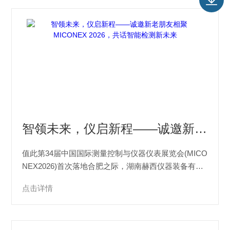
智领未来，仪启新程——诚邀新老朋友相聚MICONEX 2026，共话智能检测新未来
值此第34届中国国际测量控制与仪器仪表展览会(MICO
NEX2026)首次落地合肥之际，湖南赫西仪器装备有限
公司谨向大会致以最热烈的祝贺！作为中国仪器仪表领
点击详情
域历史最悠久、规格最高、影响力最广的标杆性行业盛
会，MICONEX四十余载砥砺前行，见证了中国仪器仪
表产业从跟跑、并跑到局部...