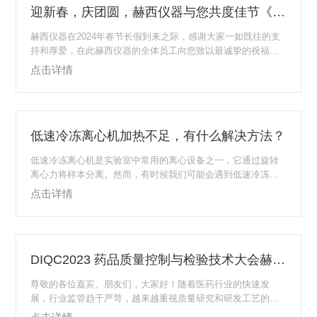
迎新春，庆团圆，赫西仪器与您共度佳节《春节放假通知》
赫西仪器在2024年春节长假到来之际，感谢大家一如既往的支
持和厚爱，在此赫西仪器的全体员工向您致以最诚挚的祝福和
问候!在新的一年里，我司会更加努力，给您提供更优质的服务!
点击详情
赫西仪器祝愿大家度过一个愉快祥和的春节假期在新的一年
里，希望大家心想事成工作生活两得意提醒大家注意春节假期
期间的安全问题。春节期间人员流动和消费增加，各类安全风
险也相应增加。请大家加强安全意识，注意人身和财产安全，
低速冷冻离心机加热不足，有什么解决方法？
尽量避免参与危险活动和拥挤场所。离心机维护及保养1、仪器
长期暴露在紫外光线下，机壳的颜色会有变化...
低速冷冻离心机是实验室中常用的离心设备之一，它通过旋转
离心力将样本分离。然而，有时候我们可能会遇到低速冷冻离
心机加热不足的问题，这会影响到实验的进行和结果的准确
点击详情
性。在本文中，我们将介绍一些常见的解决方法。首先，我们
需要明确加热不足的原因。可能的原因包括加热元件损坏、温
度传感器故障、控制器设置错误等。接下来，我们将详细介绍
一些解决方法：1、检查加热元件：首先，检查加热元件是否正
DIQC2023 药品质量控制与检验技术大会赫西仪器诚邀您参加
常工作。确保加热元件没有损坏或短路。如果发现加热元件有
问题，需要及时更换新的加热元件。2、检查温度传感...
尊敬的各位嘉宾、朋友们，大家好！随着医药行业的快速发
展，行业监管趋于严苛，越来越重视质量研究和研发工艺的风
险控制，严格把控药品研发流程，不断更新药品研发工艺和改