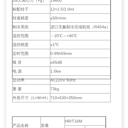
zui大离心力（×g）
19600
标配转子
12×1.5/2.0ml
转速精度
±50r/min
制冷系统
进口无氟制冷压缩机组（R404a）
温控范围
－20℃～+40℃
温控精度
±1℃
定时范围
0-99h59min
噪 音
≤65dB
电 源
1.5kw
总功率
AC220V 50Hz
重 量
73kg
外形尺寸（L×W×H）
710×630×350mm
HR/T16M
产品名称
容量