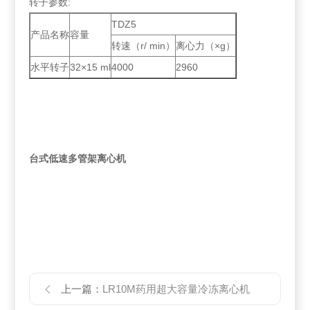
转子参数:
TDZ5
产品名称
容量
转速（r/ min）
离心力（×g）
水平转子
32×15 ml
4000
2960
台式
低速多管架离心机
上一篇：
LR10M药用超大容量冷冻离心机