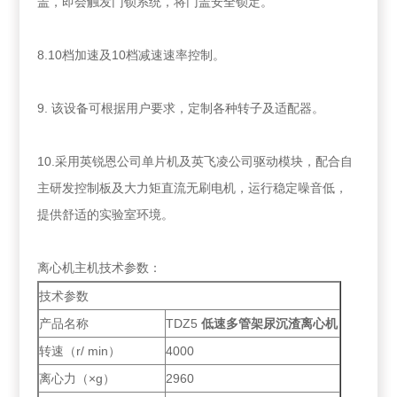
盖，即会触发门锁系统，将门盖安全锁定。
8.10档加速及10档减速速率控制。
9. 该设备可根据用户要求，定制各种转子及适配器。
10.采用英锐恩公司单片机及英飞凌公司驱动模块，配合自
主研发控制板及大力矩直流无刷电机，运行稳定噪音低，
提供舒适的实验室环境。
离心机主机技术参数：
技术参数
产品名称
TDZ5
低速多管架尿沉渣离心机
转速（r/ min）
4000
离心力（×g）
2960