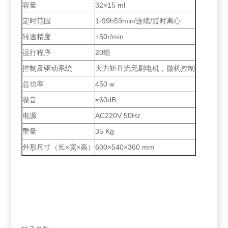
容量
32×15 ml
定时范围
1-99h59min/连续/短时离心
转速精度
±50r/min
运行程序
20组
控制及驱动系统
大力矩直流无刷电机，微机控制
总功率
450 w
噪音
≤60dB
电源
AC220V 50Hz
重量
35 Kg
外形尺寸（长×宽×高）
600×540×360 mm