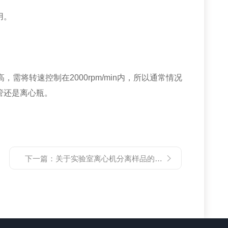
用。
转速控制在2000rpm/min内，所以通常情况
管还是离心瓶。
下一篇：
关于实验室离心机分离样品的注意事项