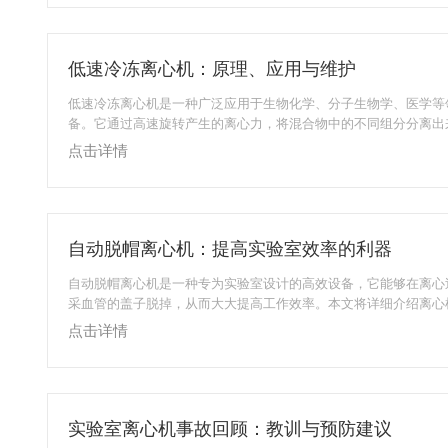
理设备！该研究采用超高效液相色谱-串联质谱法（UHPLC-QTRAP
分析黄芪、防风等10种生物活性成分在大鼠体内的...
低速冷冻离心机：原理、应用与维护
低速冷冻离心机是一种广泛应用于生物化学、分子生物学、医学等
备。它通过高速旋转产生的离心力，将混合物中的不同组分分离出
离心机的工作原理基于离心力的作用。当离心机的转子高速旋转时
点击详情
力，使得混合物中的颗粒克服扩散作用，沿径向向外移动并沉降。
一般不超过6000rpm，适用于分离细胞、蛋白质、核酸等生物大
等。由于其转速较低，可以避免对细胞或DNA等敏感样品的破坏
冷冻离心机在多个领域都有广泛的应...
自动脱帽离心机：提高实验室效率的利器
自动脱帽离心机是一种专为实验室设计的高效设备，它能够在离心
采血管的盖子脱掉，从而大大提高工作效率。本文将详细介绍离心
用领域、优缺点以及注意事项，帮助读者全面了解这一设备。一、
点击详情
力的作用。将真空采血管放入脱帽吊篮后，管子底部存在的空隙给
空间。由于管帽比转子孔大，在离心机运行过程中，脱帽吊篮卡住
过离心力向外的作用，使真空采血管沉入转子底部，从而实现管帽
说，离心机的工作过程如下：放置采血管：...
实验室离心机事故回顾：教训与预防建议