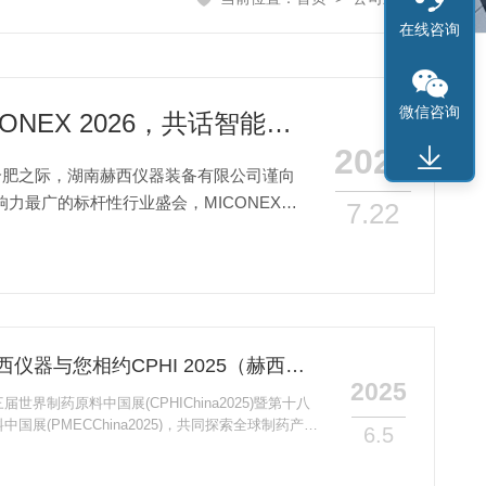
在线咨询
微信咨询
智领未来，仪启新程——诚邀新老朋友相聚MICONEX 2026，共话智能检测新未来
2026
落地合肥之际，湖南赫西仪器装备有限公司谨向
力最广的标杆性行业盛会，MICONEX四
7.22
“链接全球药企资源，赫西仪器与您相约CPHI 2025（赫西仪器诚挚邀请您参加第二十三届世界制药原料中国展）
2025
界制药原料中国展(CPHIChina2025)暨第十八
展(PMECChina2025)，共同探索全球制药产业
6.5
国医药产业走向世界的“名片”，“第二十三届世界制
25)”将携手“第十八届世界制药机械、包装设备与材料中