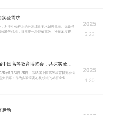
于6月24-26日在上海新国际博览中心高燃来袭。展会将以全
基石，精准...
同实验需求
2025
中，对于生物样本的分离纯化要求越来越高。无论是
床检验等领域，都需要一种能够高效、准确地实现样
5.22
离心机。它不仅能在低温环境下保持样品活性，还能
验需求，是实验室的重要工具。一、什么是低速冷冻
下运行，并以相对较低的速度旋转从而产生离心力来
备。其工作原理基于离心技术，利用高速旋转产生的
。相...
赫西仪器诚邀莅临第63届中国高等教育博览会，共探实验室设备创新未来！展位号：B2F62
2025
25年5月23日-25日，第63届中国高等教育博览会将
心盛大启幕！作为实验室离心机领域的标杆企业，湖
4.30
B2F62)诚挚邀请您莅临展位，共同探索高教科研
！展会亮点抢先看新品首发：赫西仪器将携多款自主
冷冻离心机、真空离心浓缩仪及智能实验室设备，满
需求。技术交流：现场提供产品操作演示与技术答
京启动