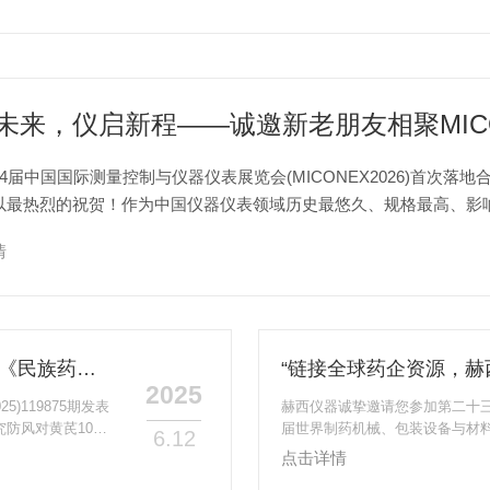
4届中国国际测量控制与仪器仪表展览会(MICONEX2026)首次
以最热烈的祝贺！作为中国仪器仪表领域历史最悠久、规格最高、影响
砥砺前行，见证了中国仪器仪表产业从跟跑、并跑到局部...
情
赫西力量，助力中药科研成果再登国际顶级期刊《民族药理学杂志》！
2025
25)119875期发表
赫西仪器诚挚邀请您参加第二十三届世
研究防风对黄芪10种
届世界制药机械、包装设备与材料中国
6.12
药代动力学：一项
前沿技术与市场机遇。作为引领中
点击详情
仪被选为样品前处
药原料中国展(CPHIChina20