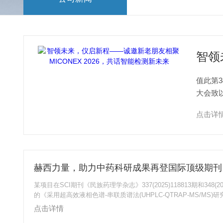
值此第3
大会致
十余载
点击详
某项目在SCI期刊《民族药理学杂志》337(2025)118813期和348(20
的《采用超高效液相色谱-串联质谱法(UHPLC-QTRAP-MS/MS)
生物活性成分在大鼠体内药代动力学特征的影响》、《中药现象学
点击详情
关于赤芍与黄芪-防风药对的验证性研究》中，赫西真空离心浓缩