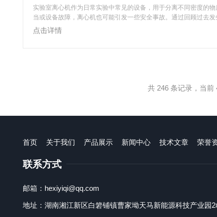
实验室离心机作为日常实验中常见的设备，用于分离不同密度的物
当或设备故障，离心机也可能引发一些安全事故。通过回顾过去发
故，我们可以总结出一些教训，并提出预防建议，帮助实验室人员
点击详情
险。一、典型事故回顾1.转速过高引发的爆炸在某实验室中，一名
心机时未按要求检查样品瓶的密封性，导致样品瓶破裂，设备内部
终发生爆炸。幸运的是，事故没有造成人员伤害，但设备损坏严重
物品也被波及。2.不规范操作引起的...
共 246 条记录，当前 4
首页
关于我们
产品展示
新闻中心
技术文章
荣誉
联系方式
邮箱：hexiyiqi@qq.com
地址：湖南湘江新区白箬铺镇曹家坳天马新能源科技产业园2#