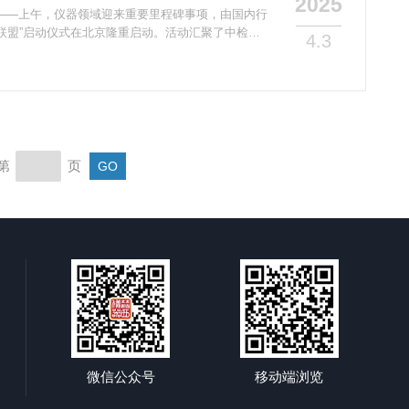
2025
1日——上午，仪器领域迎来重要里程碑事项，由国内行
联盟”启动仪式在北京隆重启动。活动汇聚了中检计
4.3
花医药科技，苏州依利特，湖南赫西仪器的代表，围
化服务展开深入探讨，共同擘画行业高质量发展蓝
，中检计量有限公司总经理张忠海发表开幕致辞。他
础，仪器维保服务是保障。“联盟的成立不仅是响应
第
页
微信公众号
移动端浏览