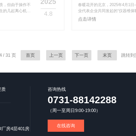
2025
质，但由于操作不
春暖花开的北京，2025年4月
生的几起离心机事
业代表企业共同发起的“仪器维保
4.8
减少事故发生的风
量，中石化，清华研究院，宝石
点击详情
实验人员在使用离
绕科学仪器维保技术创新与全球
气体压力骤增，最
图。权威致辞指明方向上午10时
，且实验室的部分
强调，仪器是科技创新的重要基
国家‘质量强国’战略的实践，...
 / 31 页
首页
上一页
下一页
末页
跳转到
资质
咨询热线
0731-88142288
（周一至周日9:00-19:00）
在线咨询
厂房4层401房