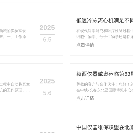
-MS/MS），精准
国展”(PMECChina2025)
球化视角、专业深度及差异化优势为
低速冷冻离心机满足不
2025
领域的实验室设
在现代科学研究和医疗检测过程
来。一、工作原理
细胞生物学、分子生物学还是临
6.5
，会产生*的离心
品分层分离的设备——低速冷冻
点击详情
冷冻离心机的转速
通过精确控制转速来满足不同实
分子，以及沉淀物
离心机？是一种能够在较低温度
。二、应用领域低速
分离混合物中不同密度成分的设
*离心力将比重不同的物质分离开来
2025
过程中自动将真空
尊敬的客户与合作伙伴：您好！20
机的工作原理、应
在中铁·长春东北亚国际博览中
5.6
工作原理基于离心
南赫西仪器装备有限公司(展位号：
点击详情
管、帽分离提供了
设备的前沿技术与创新解决方案
真空采血管帽，通
研发的明星产品亮相，包括高速
的分离。具体来
足高校科研、医学检验等多场景
疑，与您面对面探讨实...
中国仪器维保联盟在北