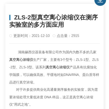
ZLS-2型真空离心浓缩仪在测序
实验室的多方面应用
更新时间：2021-12-10
点击量：2915
湖南赫西仪器装备有限公司作为国内为数不多的几家
3
ZLS-1
ZLS
真空离心浓缩仪
生产厂家，主要有
个型号：
型、
-2
ZLS-3
型、
型。该系列
真空离心浓缩仪
产品具有抗腐蚀化
DNA/RNA
学隔膜，可以确保高效、平缓地对如
、蛋白质等样
品进行真空浓缩。
对于许多提供商业化高通量测序服务的实验室，因为需
DNA
要浓缩处理大量低浓度
样品，这正是真空离心浓缩
仪“用武之地"。