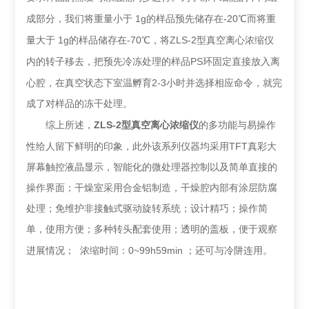
1g
-20
成部分，我们将重量小于
的样品预先储存在
℃而将重
1g
-70
ZLS-2
量大于
的样品储存在
℃，将
型真空离心浓缩仪
PS
内的转子移去，把预先冷冻处理的样品
环固定直接放入离
2-3
心腔，在真空状态下室温孵育
小时并选择相应命令，就完
成了对样品的冻干处理。
ZLS-2
综上所述，
型真空离心浓缩仪
的多功能与易操作
TFT
性给人留下鲜明的印象，此外该系列仪器均采用
真彩大
屏幕触控液晶显示，智能化的微处理器控制以及简单直接的
操作界面；干燥室采用合金铝制造，干燥腔内部有涂层防腐
处理；免维护非接触式驱动旋转系统；设计精巧；操作简
单，使用方便；多种转头配套使用；透明的盖板，便于观察
0~99h59min
进展情况；
浓缩时间：
；还可与冷阱连用。