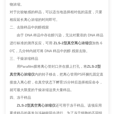
物浓缩。
对于比较敏感的样品，可以适当地选择相对低的温度，只要
相应延长离心浓缩的时间即可。
二、去除样品中的醇残留
DNA
DNA
由于
样品中存在醇污染，无法对重溶的
样品
ZLS-2
6
进行标准的测序反应，可用
型真空离心浓缩仪
加热
0
DNA
℃，几分钟内就可将
样品中的醇
残留去除。
三、干燥浓缩样品
Parafilm
ZLS-2
用
膜将
离心管封口并在膜上打孔，将
型
PS
真空离心浓缩仪
内的转子移去，把
离心管用
环捆扎固定直
15
接放入离心腔，在真空状态下孵育
分钟后选择相应命令，
就可最大限度的干燥浓缩这类大量样品。
四、冻干样品
ZLS-2
型真空离心浓缩仪
还可用于冻干样品。该项应用
要求样品的蒸发与冻融能同步进行。为了冻干细胞的不同组