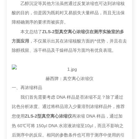
乙醇沉淀等其他方法虽然通过反复浓缩也可达到浓缩核
酸的目的，但是因为既耗时又易损失大量样品，而且无法保
障精确测序的要求而被摈弃。
ZLS-2
本文总结了
型真空离心浓缩仪在测序实验室的多
方面应用
，不仅展示出其在浓缩核酸方面的*优势，并且在去
除醇残留、冻干样品及干燥样品等方面均有优良表现。
赫西牌：真空离心浓缩仪
一、再浓缩样品
DNA
我们首先需要考虑
样品是否浓缩不足？除了通过
比色分析浓度、通过将样品溶入少量溶剂浓缩样品外，推荐
ZLS-2
DNA
您使用
型真空离心浓缩仪
再浓缩
样品，通过加
60
150
l DNA
10
l
热
℃可将
μ
水溶液浓缩至
μ
，而且不影响之
后测序中的反应。相同的参数条件也可用于测序中使用的引