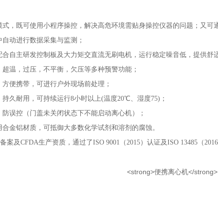
模式，既可使用小程序操控，解决高危环境需贴身操控仪器的问题；又可
中自动进行数据采集与监测；
配合自主研发控制板及大力矩交直流无刷电机，运行稳定噪音低，提供舒
，超温，过压，不平衡，欠压等多种预警功能；
，方便携带，可进行户外现场前处理；
，持久耐用，可持续运行
8
小时以上
(
温度
20
℃、湿度
75)
；
，防误控（门盖未关闭状态下不能启动离心机）；
用合金铝材质，可抵御大多数化学试剂和溶剂的腐蚀。
A
备案及
CFDA
生产资质，通过了
ISO 9001
（
2015
）认证及
ISO 13485
（
201