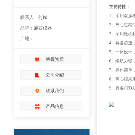
主要特性：
1
、采用双操
联系人：
何斌
2
、离心过程
品牌：
赫西仪器
3
、采用微机
产地：
4
、具备超速
5
、一体设计
荣誉资质
6
、续航力强
7
、操作简单
公司介绍
8
、离心腔采
9
、具备
CFD
联系我们
产品信息