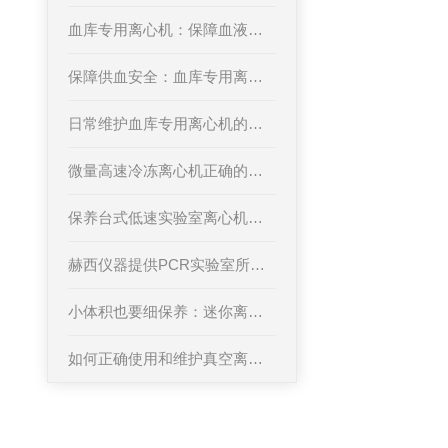
血库专用离心机：保障血液成分分离质量的核心设备
保障供血安全：血库专用离心机的作用与优势
日常维护血库专用离心机的指南方针
微量高速冷冻离心机正确的操作方式介绍
保养台式低速实验室离心机，不是你想的这么容易！
赫西仪器提供PCR实验室所需求的离心机
小体积也要细保养：迷你离心机的日常养护清单
如何正确使用和维护真空离心浓缩仪？