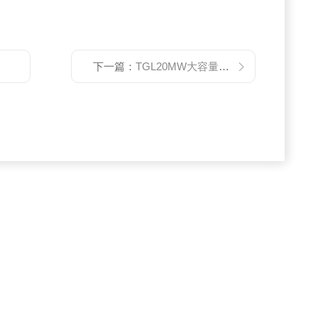
下一篇：
TGL20MW大容量高速冷冻离心机-医用离心机