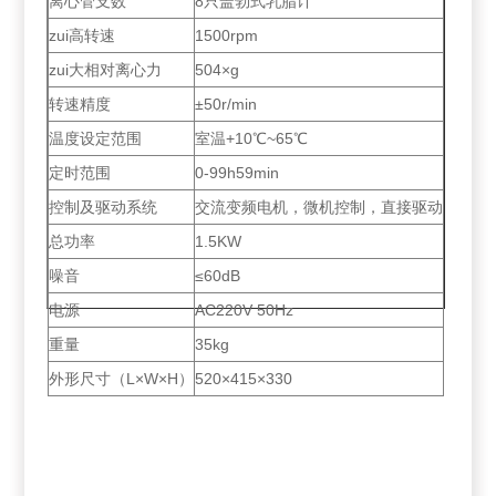
离心管支数
8只盖勃式乳脂计
zui高转速
1500rpm
zui大相对离心力
504×g
转速精度
±50r/min
温度设定范围
室温+10℃~65℃
定时范围
0-99h59min
控制及驱动系统
交流变频电机，微机控制，直接驱动
总功率
1.5KW
噪音
≤60dB
电源
AC220V 50Hz
重量
35kg
外形尺寸（L×W×H）
520×415×330