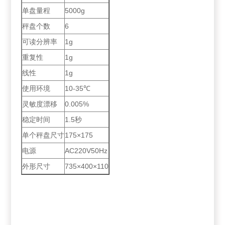
单盘量程
5000g
秤盘个数
6
可读分辨率
1g
重复性
1g
线性
1g
使用环境
10-35℃
灵敏度漂移
0.005%
稳定时间
1.5秒
单个秤盘尺寸
175×175
电源
AC220V50Hz
外形尺寸
735×400×110