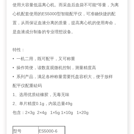
使用大容量低温离心机。而采血后血袋不可能*等量，为离
心机配套使用的ES5000型智能配平仪，可准确快捷的配
置，从而保证血液分离的质量，提高离心机的使用寿命，
是血液成分制备的专业理想设备。
特性：
• 一机二用，既可配平，又可称重
• 操作简便，读数直观微机控制，测量精度高
• 系列产品，满足各种称量需要托盘容积大，便于放样
配平仪配重砝码
1、选用优质硅橡胶，无毒无味
2、单片精度0.1g，内装总量49g
包含：2×3g 2×4g 1×5g 1×10g 1×20g
型号
ES5000-6