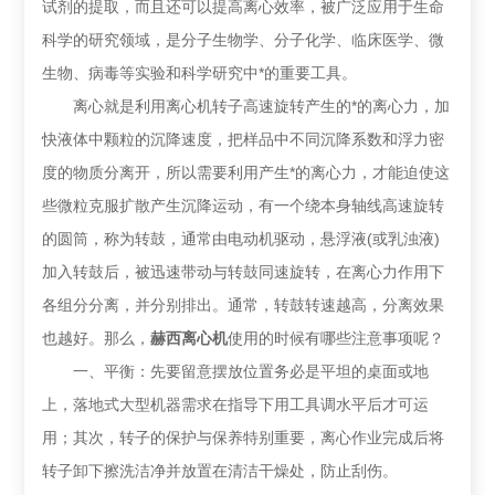
试剂的提取，而且还可以提高离心效率，被广泛应用于生命
科学的研究领域，是分子生物学、分子化学、临床医学、微
生物、病毒等实验和科学研究中*的重要工具。
离心就是利用离心机转子高速旋转产生的*的离心力，加
快液体中颗粒的沉降速度，把样品中不同沉降系数和浮力密
度的物质分离开，所以需要利用产生*的离心力，才能迫使这
些微粒克服扩散产生沉降运动，有一个绕本身轴线高速旋转
的圆筒，称为转鼓，通常由电动机驱动，悬浮液(或乳浊液)
加入转鼓后，被迅速带动与转鼓同速旋转，在离心力作用下
各组分分离，并分别排出。通常，转鼓转速越高，分离效果
也越好。那么，
赫西离心机
使用的时候有哪些注意事项呢？
一、平衡：先要留意摆放位置务必是平坦的桌面或地
上，落地式大型机器需求在指导下用工具调水平后才可运
用；其次，转子的保护与保养特别重要，离心作业完成后将
转子卸下擦洗洁净并放置在清洁干燥处，防止刮伤。