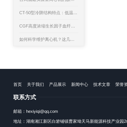
CT-50型冷阱结构特点：低温实验的可靠支撑
CGF高度浓缩生长因子血纤维蛋白在口腔种植中的应用
如何科学维护离心机？这几个规则不能忽视
首页
关于我们
产品展示
新闻中心
技术文章
荣誉
联系方式
邮箱：hexiyiqi@qq.com
地址：湖南湘江新区白箬铺镇曹家坳天马新能源科技产业园2#