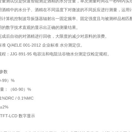
含量测试仪是快速智能测定酒精的水分含量，单次测量时间在一秒钟内实
用酒精中的水分子、酒精在不同温度下对微波的不同反应进行测量，运用
用计算机控制波导振荡器辐射出一固定频率、固定强度且与被测样品相匹
用的数字技术直观的显示出正确的测量结果。
完成后自动的对酒精进行回收，大限度的减少对原料的浪费。
 Q/AELE 001-2012 企业标准 水分测定仪。
程：JJG 891-95 电容法和电阻法谷物水分测定仪检定规程。
参数
0-99）%
量：（60-90）%
1%DRC / 0.1%MC
±2%
TFT-LCD 数字显示