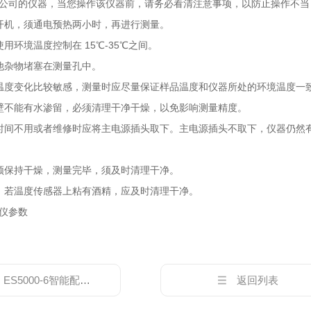
公司的仪器，当您操作该仪器前，请务必看清注意事项，以防止操作不当
开机，须通电预热两小时，再进行测量。
用环境温度控制在 15℃-35℃之间。
他杂物堵塞在测量孔中。
温度变化比较敏感，测量时应尽量保证样品温度和仪器所处的环境温度一致
壁不能有水渗留，必须清理干净干燥，以免影响测量精度。
时间不用或者维修时应将主电源插头取下。主电源插头不取下，仪器仍然
须保持干燥，测量完毕，须及时清理干净。
，若温度传感器上粘有酒精，应及时清理干净。
仪参数
：
ES5000-6智能配平仪参数
返回列表