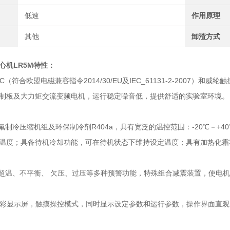
低速
作用原理
其他
卸渣方式
心机
LR5M
特性：
LC（符合欧盟电磁兼容指令2014/30/EU及IEC_61131-2-2007）
制板及大力矩交流变频电机，运行稳定噪音低，提供舒适的实验室环境。
无氟制冷压缩机组及环保制冷剂R404a，具有宽泛的温控范围：-20℃－+
温度；具备待机冷却功能，可在待机状态下维持设定温度；具有加热化霜
、超温、不平衡、 欠压、过压等多种预警功能，特殊组合减震装置，使电
LCD真彩显示屏，触摸操控模式，同时显示设定参数和运行参数，操作界面