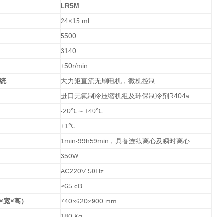
LR5M
24×15 ml
）
5500
）
3140
±50r/min
统
大力矩直流无刷电机，微机控制
进口无氟制冷压缩机组及环保制冷剂R404a
-20℃～+40℃
±1℃
1min-99h59min，具备连续离心及瞬时离心
350W
AC220V 50Hz
≤65 dB
×宽×高）
740×620×900 mm
180 Kg