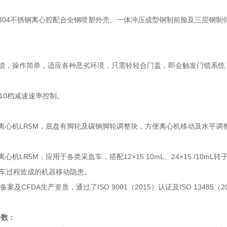
体304不锈钢离心腔配合全钢喷塑外壳、一体冲压成型钢制前脸及三层钢
门锁，操作简单，适应各种恶劣环境，只需轻轻合门盖，即会触发门锁系统
及10档减速速率控制。
冻离心机LR5M，底盘有脚轮及碳钢脚轮调整块，方便离心机移动及水平调
离心机LR5M，应用于各类采血车，搭配12×15 10mL、24×15 /1
车过程造成的机器移动隐患。
A备案及CFDA生产资质，通过了ISO 9001（2015）认证及ISO 13485（
参数：