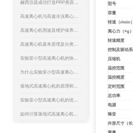
赫西仪器成功打造PRP美容离心机
型号
容量
高速离心机与高速冷冻离心机的区别
转速（r/min
高速离心机用途及维护保养操作规程
离心力（×g
转速精度
高速离心机基本原理及分类介绍
控制及驱动系
实验室小型高速离心机的快速升降速功能对样品的影响
压缩机
温控范围
为什么实验室小型高速离心机更适用微量管
温控精度
落地式高速离心机的原理和应用领域介绍
定时范围
总功率
实验室小型高速离心机的优势体现在哪里？
电源
如何计算落地式高速离心机的离心力
噪音
外形尺寸（长
重量