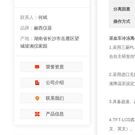
分离因素
联系人：
何斌
操作方式
品牌：
赫西仪器
产地：
湖南省长沙市岳麓区望
采血车冷冻离
城坡湘仪家园
1.采用三菱P
合自主研发控
荣誉资质
2.采用进口
公司介绍
速降温至设定
联系我们
3.具备超速
产品信息
4.TFT-
文、英文）。