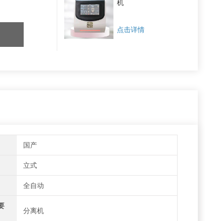
机
点击详情
国产
立式
全自动
要
分离机