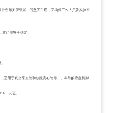
制保护套等安保装置，既坚固耐用，又确保工作人员及实验室
，将门盖安全锁定。
整。
0mL转子（适用于真空采血管和核酸离心管等）。牢靠的吸盘机脚
2016）认证。