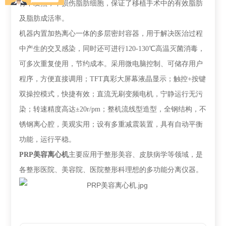
行不发热，不损伤脂肪细胞，保证了移植手术中的有效脂肪
及脂肪成活率。
机器内置加热离心一体的多层密封容器，用于解决医治过程
中产生的交叉感染，同时还可进行120-130℃高温灭菌消毒，
可多次重复使用，节约成本。采用微电脑控制、可储存用户
程序，方便直接调用；TFT真彩大屏幕液晶显示；触控+按键
双操控模式，快捷有效；直流无刷变频电机，宁静运行无污
染；转速精度高达±20r/pm；整机流线型造型，全钢结构，不
锈钢离心腔，美观实用；设有多重减震装置，具有自动平衡
功能，运行平稳。
PRP
美容离心机
主要应用于整形美容、皮肤病学等领域，是
各整形医院、美容院、医院整形科理想的多功能分离仪器。