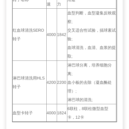
速
力
血型判断，血型凝集反映观
察;
红血球清洗SERO
交叉适合性试验，搞球素试
4000
1842
转子
验;
血球清洗，血清、血浆的提
取;
淋巴球分离，培养细胞分
离;
淋巴球清洗用HLS
4200
2200
血小板的去除（凝血酶处
转子
理）;
淋巴球的清洗;
6联柱，8联柱微型血型
血型卡转子
4000
1824
卡，12卡