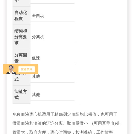
小
自动化
全自动
程度
结构和
分离要
分离机
求
分离因
低速
素
操作方
其他
式
卸渣方
其他
式
免疫血液离心机适用于精确测定血细胞比积值，也可用于
微量血液和溶液的沉淀分离。取血量微小，(可用耳垂血)处
置量大，取血方便，离心时间短，检测准确，工作效率