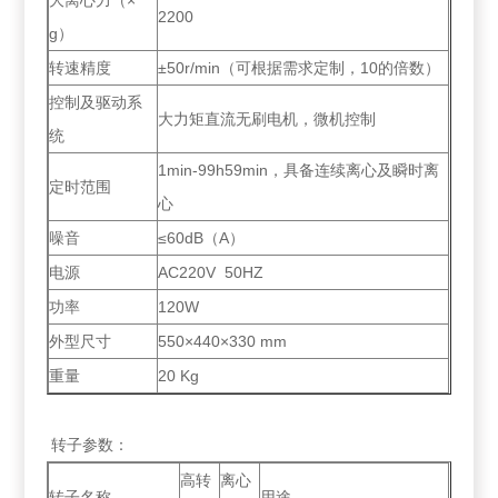
大离心力（×
2200
g）
转速精度
±50r/min（可根据需求定制，10的倍数）
控制及驱动系
大力矩直流无刷电机，微机控制
统
1min-99h59min，具备连续离心及瞬时离
定时范围
心
噪音
≤60dB（A）
电源
AC220V 50HZ
功率
120W
外型尺寸
550×440×330 mm
重量
20 Kg
转子参数：
高转
离心
转子名称
用途