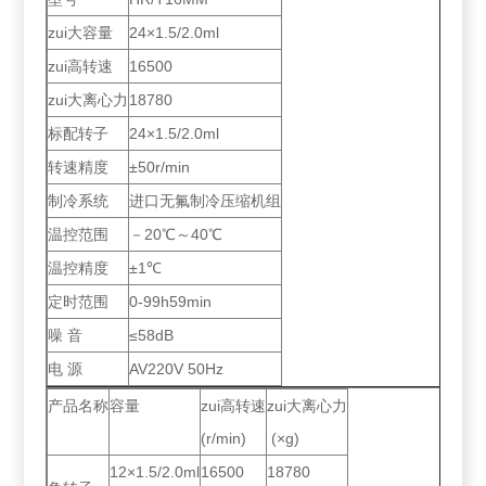
zui大容量
24×1.5/2.0ml
zui高转速
16500
zui大离心力
18780
标配转子
24×1.5/2.0ml
转速精度
±50r/min
制冷系统
进口无氟制冷压缩机组
温控范围
－20℃～40℃
温控精度
±1℃
定时范围
0-99h59min
噪 音
≤58dB
电 源
AV220V 50Hz
产品名称
容量
zui高转速
zui大离心力
(r/min)
(×g)
12×1.5/2.0ml
16500
18780