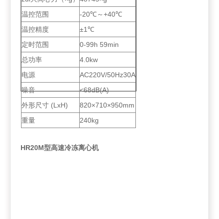
温控范围
-20℃～+40℃
温控精度
±1℃
定时范围
0-99h 59min
总功率
4.0kw
电源
AC220V/50Hz30A
噪音
<68dB(A)
外形尺寸 (LxH)
820×710×950mm
重量
240kg
HR20M型高速冷冻离心机