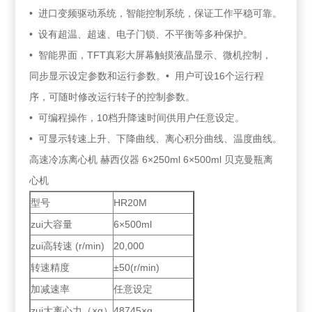
• 进口变频驱动系统，智能控制系统，保证工作平稳可靠。
• 设有超温、超速、电子门锁、不平衡等多种保护。
• 智能界面，TFT真彩大屏幕触摸液晶显示、微机控制，
同步显示设定参数和运行参数。• 用户可设16个运行程
序，可随时修改运行转子的控制参数。
• 可编程操作，10档升降速时间供用户任意设定。
• 可显示转速上升、下降曲线、离心积分曲线、温度曲线。
高速冷冻离心机 赫西仪器 6×250ml 6×500ml 贝克曼瓶离
心机
型号
HR20M
zui大容量
6×500ml
zui高转速 (r/min)
20,000
转速精度
±50(r/min)
加减速率
任意设定
zui大离心力（×g）
48745×g