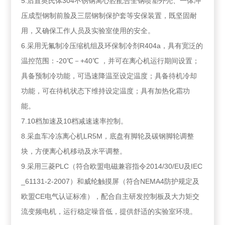
5.后置奥氏体304不锈钢离心腔配合全钢喷塑外壳、一体冲
压成型钢制前脸及三层钢制保护套等安保装置，既坚固耐
用，又确保工作人员及实验室使用的安全。
6.采用无氟制冷压缩机组及环保制冷剂R404a，具有宽泛的
温控范围：-20℃－+40℃ ，并可在离心机运行期间设置；
具备预制冷功能，可迅速降温至设定温度；具备待机冷却
功能，可在待机状态下维持设定温度；具有加热化霜功
能。
7.10档加速及10档减速速率控制。
8.采血车冷冻离心机LR5M，底盘有脚轮及碳钢脚轮调整
块，方便离心机移动及水平调整。
9.采用三菱PLC（符合欧盟电磁兼容指令2014/30/EU及IEC
_61131-2-2007）和威纶触摸屏（符合NEMA4防护规定及
欧盟CE电气认证标准），配合自主研发控制板及大力矩交
流变频电机，运行稳定噪音低，提供舒适的实验室环境。