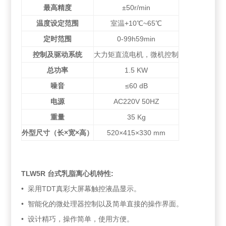
最高精度
±50r/min
温度设定范围
室温+10℃~65℃
定时范围
0-99h59min
控制及驱动系统
大力矩直流电机，微机控制
总功率
1.5 KW
噪音
≤60 dB
电源
AC220V 50HZ
重量
35 Kg
外型尺寸（长
×
宽
×
高）
520×415×330 mm
TLW5R 台式乳脂离心机特性:
• 采用TDT真彩大屏幕触控液晶显示。
• 智能化的微处理器控制以及简单直接的操作界面。
• 设计精巧，操作简单，使用方便。