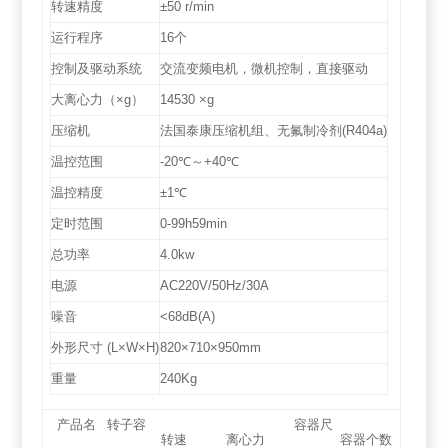
转速精度
±50 r/min
运行程序
16个
控制及驱动系统
交流变频电机，微机控制，直接驱动
大离心力（×g）
14530 ×g
压缩机
法国泰康压缩机组、无氟制冷剂(R404a)
温控范围
-20℃～+40℃
温控精度
±1℃
定时范围
0-99h59min
总功率
4.0kw
电源
AC220V/50Hz/30A
噪音
<68dB(A)
外形尺寸 (L×W×H)
820×710×950mm
重量
240Kg
产品名
转子容
容器尺
转速
离心力
容器个数