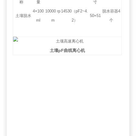
称
量
寸
4×100
10000 rp
14530（pF2~4.
脱水容器4
土壤脱水
50×51
ml
m
2）
个
土壤pF曲线离心机