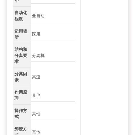
小
自动化
全自动
程度
适用场
医用
所
结构和
分离要
分离机
求
分离因
高速
素
作用原
其他
理
操作方
其他
式
卸渣方
其他