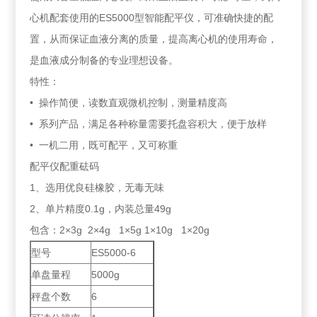
心机配套使用的ES5000型智能配平仪，可准确快捷的配
置，从而保证血液分离的质量，提高离心机的使用寿命，
是血液成分制备的专业理想设备。
特性：
• 操作简便，读数直观微机控制，测量精度高
• 系列产品，满足各种称量需要托盘容积大，便于放样
• 一机二用，既可配平，又可称重
配平仪配重砝码
1、选用优良硅橡胶，无毒无味
2、单片精度0.1g，内装总量49g
包含：2×3g 2×4g 1×5g 1×10g 1×20g
型号
ES5000-6
单盘量程
5000g
秤盘个数
6