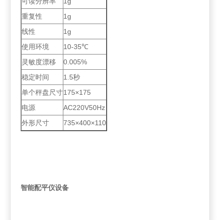
可读分辨率
1g
重复性
1g
线性
1g
使用环境
10-35℃
灵敏度漂移
0.005%
稳定时间
1.5秒
单个秤盘尺寸
175×175
电源
AC220V50Hz
外形尺寸
735×400×110
智能配平仪设备