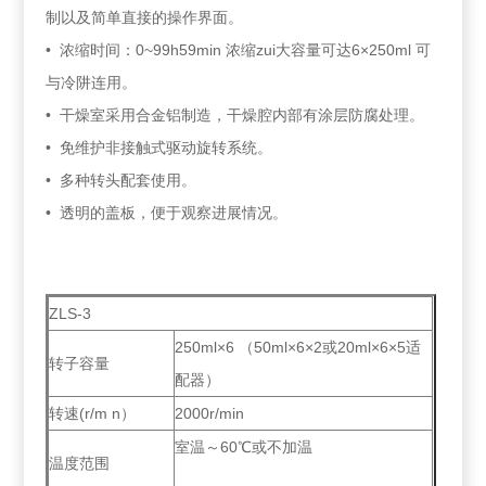
制以及简单直接的操作界面。
• 浓缩时间：0~99h59min 浓缩zui大容量可达6×250ml 可
与冷阱连用。
• 干燥室采用合金铝制造，干燥腔内部有涂层防腐处理。
• 免维护非接触式驱动旋转系统。
• 多种转头配套使用。
• 透明的盖板，便于观察进展情况。
ZLS-3
250ml×6 （50ml×6×2或20ml×6×5适
转子容量
配器）
转速(r/m n）
2000r/min
室温～60℃或不加温
温度范围