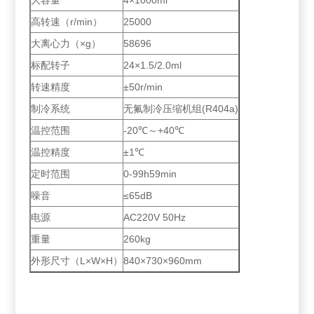
大容量
4×1000ml
高转速（r/min）
25000
大离心力（×g）
58696
标配转子
24×1.5/2.0ml
转速精度
±50r/min
制冷系统
无氟制冷压缩机组(R404a)
温控范围
-20℃～+40℃
温控精度
±1℃
定时范围
0-99h59min
噪音
≤65dB
电源
AC220V 50Hz
重量
260kg
外形尺寸（L×W×H）
840×730×960mm