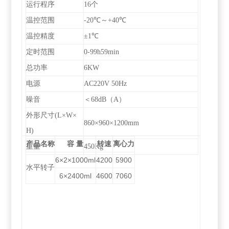
运行程序
16
个
温控范围
-20
℃～+40℃
温控精度
±1℃
定时范围
0-99h59min
总功率
6KW
电源
AC220V 50Hz
噪音
＜68dB（A）
外形尺寸(L×W×
860
×960×1200mm
H)
产品
名称
容 量
转速
离心力
重量
450Kg
6×2×1000ml
4200
5900
水平转子
6×2400ml
4600
7060