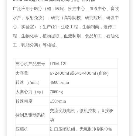
广泛应用于医疗（如：医院、疾控中心、血液中心、畜牧
水产、放射免疫）；研究（高等院校、研究院所、研发中
心、实验室）；生产(如：生物工程，生物制药，遗传工
程，生物化学，植物提取，血液制剂，食品加工，石油化
工，乳脂分离）等领域。
离心机产品型号
LRM-12L
大容量
6×2400ml 或6×3×400ml (血袋)
转速（r/min）
4600 r/min
大离心力（×g）
7060
×g
转速精度
±50r/min
交流变频电机，微机控制，直接驱
控制及驱动系统
动
压缩机
进口压缩机组、无氟制冷剂R404a