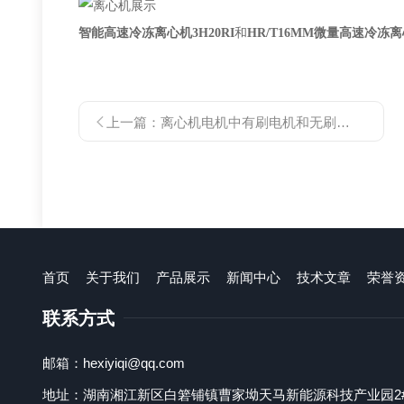
智能高速冷冻离心机
3H20RI
和
HR/T16MM微量高速冷冻
上一篇：
离心机电机中有刷电机和无刷电机的区别与对比
首页
关于我们
产品展示
新闻中心
技术文章
荣誉
联系方式
邮箱：hexiyiqi@qq.com
地址：湖南湘江新区白箬铺镇曹家坳天马新能源科技产业园2#