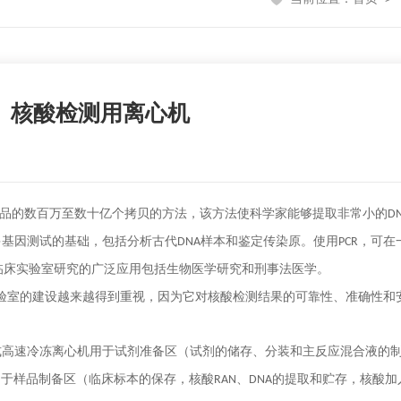
、核酸检测用离心机
品的数百万至数十亿个拷贝的方法，该方法使科学家能够提取非常小的
D
多基因测试的基础，包括分析古代
样本和鉴定传染原。使用
，可在
DNA
PCR
临床实验室研究的广泛应用包括生物医学研究和刑事法医学。
验室的建设越来越得到重视，因为它对核酸检测结果的可靠性、准确性和
式高速冷冻离心机用于试剂准备区（试剂的储存、分装和主反应混合液的
用于样品制备区（临床标本的保存，核酸
、
的提取和贮存，核酸加
RAN
DNA