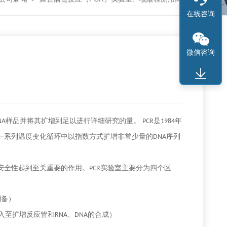
在线咨询
微信咨询
样品并将其扩增到足以进行详细研究的量。
是
年
NA
PCR
1984
一系列温度变化循环中以指数方式扩增非常少量的
序列
DNA
安全性起到至关重要的作用。
实验室主要分为四个区
PCR
制备）
入至扩增反应管和
、
的合成）
RNA
DNA