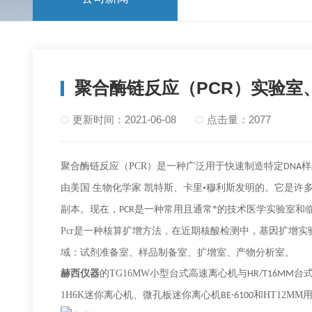
聚合酶链反应（PCR）实验室
更新时间：2021-06-08
点击量：2077
聚合酶链反应（
PCR
）是一种广泛用于快速制造特定
样
DNA
由美国 生物化学家 凯特斯
、
卡里
•穆利斯发明的。它是许
副本。现在，
是一种常用且通常*的技术医学实验室和
PCR
Pcr
是一种核算扩增方法，在近期核酸检测中，基因扩增实
域：试剂准备室、样品制备室、扩增室、产物分析室。
赫西仪器
的
TG16MW
小型台式高速离心机与
台
HR/T16MM
1H6K
迷你离心机、微孔板迷你离心机
和
HT12MM
BE-6100