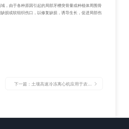
领域，由于各种原因引起的局部牙槽突骨量或种植体周围骨
织缺损或软组织伤口，以修复缺损，诱导生长，促进局部伤
下一篇：
土壤高速冷冻离心机应用于农业科技领域