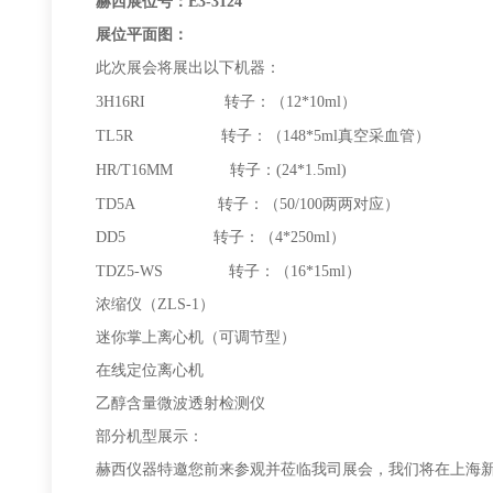
赫西展位号：E3-3124
展位平面图：
此次展会将展出以下机器：
3H16RI
转子：（12*10ml）
TL5R
转子：（148*5ml真空采血管）
HR/T16MM
转子：(24*1.5ml)
TD5A
转子：（50/100两两对应）
DD5 转子：（4*250ml）
TDZ5-WS
转子：（16*15ml）
浓缩仪（ZLS-1）
迷你掌上离心机（可调节型）
在线定位离心机
乙醇含量微波透射检测仪
部分机型展示：
赫西仪器特邀您前来参观并莅临我司展会，我们将在上海