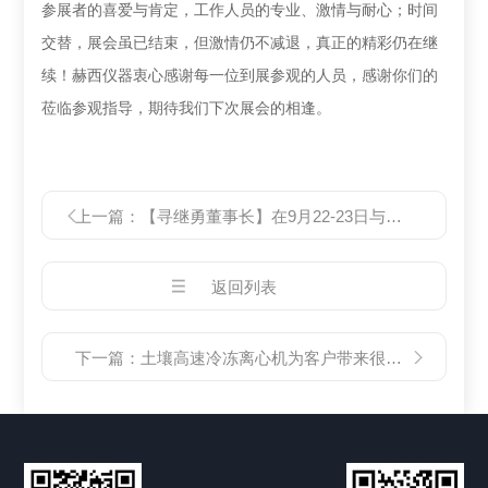
参展者的喜爱与肯定，
工作人员
的专业、激情与耐心；时间
交替，展会虽已结束，
但
激情
仍
不减退，真正的精彩仍在继
续！
赫西仪器衷心感谢每一位到展参观的人员，感谢你们的
莅临参观指导，期待我们下次展会的相逢。
上一篇：
【寻继勇董事长】在9月22-23日与您相约南京！
返回列表
下一篇：
土壤高速冷冻离心机为客户带来很大的方便