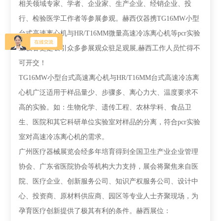
相关领域专家、学者、企业家、生产企业、经销企业、投
行、检验医学工作者等参展参观。
赫西仪器携
TG16MW小型
台式高速离心机
与HR/T16MM微量高速冷冻
离心机
等pcr实验
室设备更是吸引众多参展观众驻足观展,赫西工作人员忙得不
可开交！
TG16MW
小型台式高速离心机
与
HR/T16MM台式高速冷冻离
心机
广泛适用于样品量少、步骤多、离心力大、温度要求不
高的实验。如：生物化学、遗传工程、农林学科、食品卫
生、医院和其它科研单位实验室对样品的分离
，符合
pcr实验
室对高速冷冻离心机的需求。
广州
医疗器械展览会
经多年培育得到全国卫生产业企业管理
协会、广东省医院协会等机构大力支持，展会将聚焦来自医
院、医疗企业、创新服务公司、知识产权服务公司、设计中
心、投资商、原材料供应商、园区等专业人士齐聚现场，为
孕育医疗创新提供了极其有利的条件。
赫西展位：