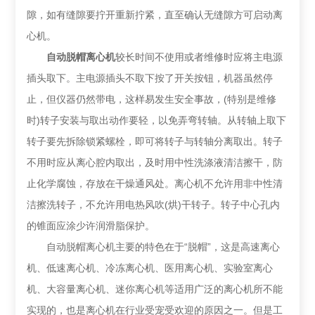
隙，如有缝隙要拧开重新拧紧，直至确认无缝隙方可启动离
心机。
自动脱帽离心机
较长时间不使用或者维修时应将主电源
插头取下。主电源插头不取下按了开关按钮，机器虽然停
止，但仪器仍然带电，这样易发生安全事故，(特别是维修
时)转子安装与取出动作要轻，以免弄弯转轴。从转轴上取下
转子要先拆除锁紧螺栓，即可将转子与转轴分离取出。转子
不用时应从离心腔内取出，及时用中性洗涤液清洁擦干，防
止化学腐蚀，存放在干燥通风处。离心机不允许用非中性清
洁擦洗转子，不允许用电热风吹(烘)干转子。转子中心孔内
的锥面应涂少许润滑脂保护。
自动脱帽离心机主要的特色在于“脱帽”，这是高速离心
机、低速离心机、冷冻离心机、医用离心机、实验室离心
机、大容量离心机、迷你离心机等适用广泛的离心机所不能
实现的，也是离心机在行业受宠受欢迎的原因之一。但是工