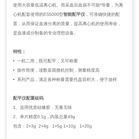
使用大容量低温离心机。而采血后血袋不可能*等量，为离
心机配套使用的ES5000型
智能配平仪
，可准确快捷的配
置，从而保证血液分离的质量，提高离心机的使用寿命，
是血液成分制备的专业理想设备。
特性：
• 一机二用，既可配平，又可称重
• 操作简便，读数直观微机控制，测量精度高
• 系列产品，满足各种称量需要托盘容积大，便于放样
配平仪配重砝码
1、选用优质硅橡胶，无毒无味
2、单片精度0.1g，内装总量49g
包含：2×3g 2×4g 1×5g 1×10g 1×20g