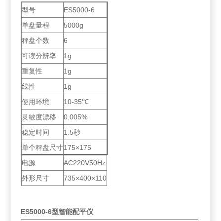
型号
ES5000-6
单盘量程
5000g
秤盘个数
6
可读分辨率
1g
重复性
1g
线性
1g
使用环境
10-35℃
灵敏度漂移
0.005%
稳定时间
1.5秒
单个秤盘尺寸
175×175
电源
AC220V50Hz
外形尺寸
735×400×110
ES5000-6型
智能配平仪