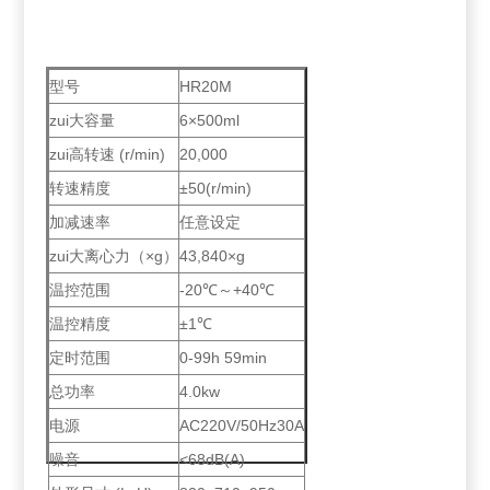
型号
HR20M
zui大容量
6×500ml
zui高转速 (r/min)
20,000
转速精度
±50(r/min)
加减速率
任意设定
zui大离心力（×g）
43,840×g
温控范围
-20℃～+40℃
温控精度
±1℃
定时范围
0-99h 59min
总功率
4.0kw
电源
AC220V/50Hz30A
噪音
<68dB(A)