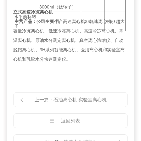
3000ml（钛转子）
立式高速冷冻离心机
水平酶标转
主营产品：
公司主要生产高速离心机、低速离心机、超大
2×2×96 孔
4000
2360
子
容量冷冻离心机、低速冷冻离心机、高速冷冻离心机、常
温离心机、原油水分测定离心机、真空离心浓缩仪、自动
脱帽离心机、3H系列智能离心机、医用离心机和实验室离
心机和乳胶水分快速测定仪。
上一篇：
石油离心机 实验室离心机
返回列表