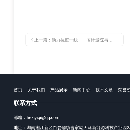
上一篇：
助力抗疫一线——省计量院与赫西仪器捐赠酒精速测仪
首页
关于我们
产品展示
新闻中心
技术文章
荣誉
联系方式
邮箱：hexiyiqi@qq.com
地址：湖南湘江新区白箬铺镇曹家坳天马新能源科技产业园2#