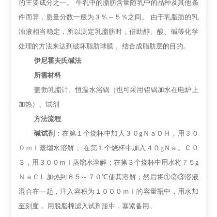
的主要成分之一。
牛乳中的脂肪含量随乳中的品种及其他条
件而异，质量分数一般为３％～５％之间。
由于乳脂肪的乳
浊液相当稳定，所以测定乳脂肪时，借助醇、酸、碱等化学
处理的方法来达到破坏脂肪球膜，
结合成脂肪层的目的。
伊尼霍夫氏碱法
所需材料
盖勃乳脂计
、
恒温水浴锅（也可采用铝锅加水在电炉上
加热）
、
试剂
方法流程
碱试剂
：在第１个烧杯中加人３０
g
ＮａＯＨ，用３０
０ｍｌ蒸馏水溶解；
在第１个烧杯中加入４０
g
Ｎａ。Ｃ０
３，用３００ｍｌ蒸馏水溶解；在第３个烧杯中用水将７５
g
ＮａＣＬ加热到６５～７０
℃
使其溶解；然后将
①②③溶液
混合在一起，注入容积为１０００ｍｌ的容量瓶中，用水加
至刻度， 用脱脂棉滤入试剂瓶中，塞紧备用。