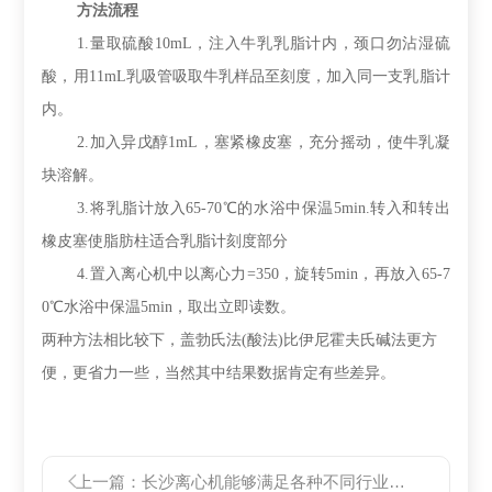
方法流程
1.
量取硫酸
10mL，注入牛乳乳脂计内，颈口勿沾湿硫
酸，用11mL乳吸管吸取牛乳样品至刻度，加入同一支乳脂计
内。
2.
加入异戊醇
1mL，塞紧橡皮塞，充分摇动，使牛乳凝
块溶解。
3.
将乳脂计放入
65-70℃的水浴中保温5min.转入和转出
橡皮塞使脂肪柱适合乳脂计刻度部分
4.
置入离心机中以离心力
=350，旋转5min，再放入65-7
0℃水浴中保温5min，取出立即读数。
两种方法相比较下，盖勃氏法
(酸法)比伊尼霍夫氏碱法更方
便，更省力一些，当然其中结果数据肯定有些差异。
上一篇：
长沙离心机能够满足各种不同行业的需求