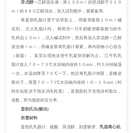
异戊醇
一乙醇混合液：将１３０ｍｌ的异戊醇于２１０
ｍｌ的９６０乙醇混合，加入试剂瓶中，塞紧备用。
将盖勃乳脂计置于试管架上，
用吸管吸取１０ｍｌ碱
试剂，
注人乳脂计内，
再用另一只牛奶吸管吸取摇匀的牛
乳样品１０ｍｌ，注入碱试剂中，然后再加入异戊醇一乙醇
混合液ｌｍｌ
，
用橡皮塞将乳脂计塞紧
，
将内容物小心混合
（振荡），
直至出现泡沫使牛乳凝块溶解为止。
江牛乳乳
脂计放入７０～７３
℃
水浴锅内保持１０
min
，约５分钟振荡
一次，水温勿降至７０
℃一下。然后将乳脂计倒置，是橡皮
塞向下，再置７０～７
3℃
水浴锅内保持ｌＯ～１５
min
（时
间长短取决于泡沫消失程度），直脂肪柱不含泡沫时取出，
读数，即为脂肪的百分率。
盖勃
氏
法
(酸法)
所需材料
盖勃氏乳脂计、硫酸、异戊醇、刻度吸管、
乳脂离心机