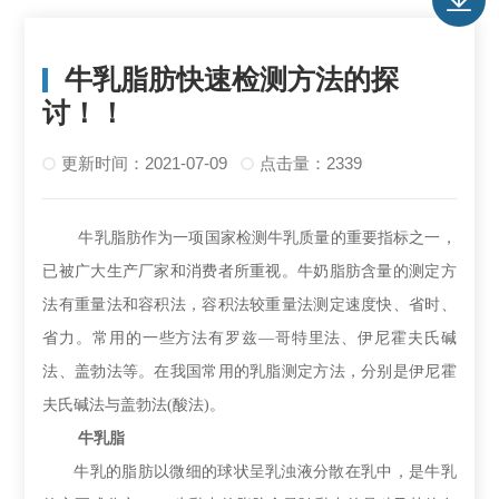
牛乳脂肪快速检测方法的探
讨！！
更新时间：2021-07-09
点击量：2339
牛乳脂肪作为一项国家检测牛乳质量的重要指标之一，
已被广大生产厂家和消费者所重视。牛奶脂肪含量的测定方
法有重量法和容积法
，
容积法较重量法测定速度快、省时、
省力
。
常用的一些方法有
罗兹
—哥特里法
、
伊尼霍夫氏碱
法
、
盖勃法等。
在我国
常用的乳脂测定方法，
分别是
伊尼霍
夫氏碱法
与
盖勃法
(酸法)。
牛乳脂
牛乳的脂肪以微细的球状呈乳浊液分散在乳中，是牛乳