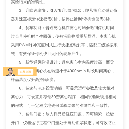
实验结果的准确性。
3、升降速率快：引入“8升8降”概念，即从按启动键到仪
器升速至标定转速权需8秒，按停止键到*停机也仅需8秒。
4、刹车功能：普通离心机在离心时均会遇到停机时间
过长且停机时产生回荡，使被沉降物质重新悬浮。本离心机
采用PWM脉冲宽度制式进行快捷点动刹车，匹配二级减振系
统，有效保证停机快且无回荡现象产生。
5、新型通风降温设计：避免离心室内温度过高，而导
致血液质变，离心机在转速小于4000r/min 时长时间离心，
样品温度仅升高摄氏5度。
6、转速与RCF设置功能：可显示运行参数及较大相对
离心力；可设置并存储30套离心程序，相同试验既调用相同
的程式，可一定程度地确保试验结果的准确性和一致性。
7、智能门锁：放入样品后轻压门盖，即可锁紧，按键
开门，仪器运行过程中门盖处于自动锁紧状态，可有效防止