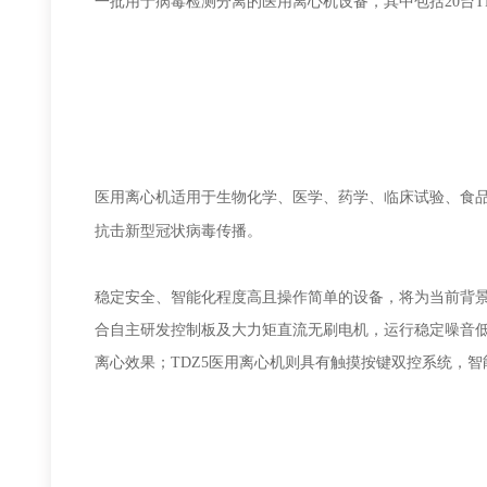
一批用于病毒检测分离的医用离心机设备，其中包括20台TD
医用离心机适用于生物化学、医学、药学、临床试验、食
。
抗击新型冠状病毒传播
稳定安全、智能化程度高且操作简单的设备，将为当前背
合自主研发控制板及大力矩直流无刷电机，运行稳定噪音
离心效果
；
TDZ5
医用离心机则具有
触摸按键双控系统，智