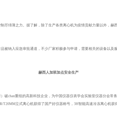
控制尽绵薄之力。
据了解，除了
生产各类离心机为疫情贡献力量
以外，赫
产品被纳入应急审批通道，不少厂家
参与
，
需要相关的设备以及
积极
申请
赫西人加班加点
安全生产
）破chan重组的高新科技企业，为中国仪器仪表学会实验室仪器分会常
/T20MM立式离心机获得了国产好仪器称号，3H智能高速冷冻离心机