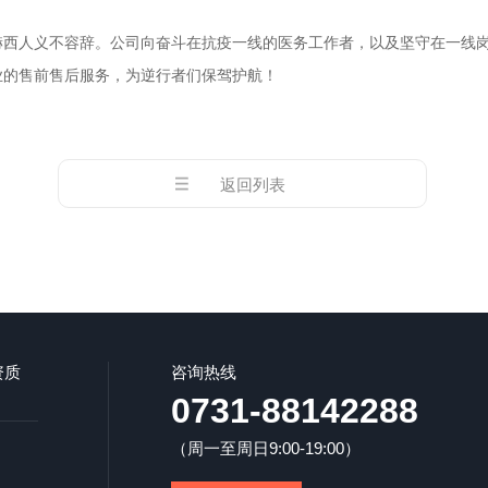
赫西人义不容辞。
公司
向奋斗在抗疫一线的医务工作者，
以及
坚守在一线
，
！
业的售前售后服务
为逆行者们保驾护航
返回列表
资质
咨询热线
0731-88142288
（周一至周日9:00-19:00）