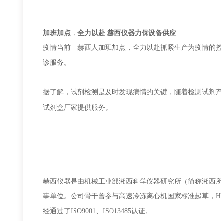
加班加点，全力以赴
赫西
仪器力保设备供应
疫情当前，
赫西人加班加点，全力以赴抓紧生产为疫情的
诊服务
。
据了解，
试剂检测是及时发现病情的关键，
随着检测试剂
试剂盒厂家
提供
服务
。
赫西仪器是由机械工业部湘西科学仪器研究所（简称湘西所
事单位。公司骨干曾参与高速冷冻离心机国家标准起草，HR
经通过了ISO9001、ISO13485认证。