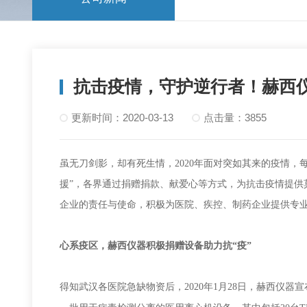
抗击疫情，守护逆行者！赫西
更新时间：2020-03-13
点击量：3855
虽无刀剑影，却有死生情
，
2020
年
面对突如其来的疫情，
援”，各界通过捐赠捐款、献爱心等方式，为抗击疫情提供
企业的责任与使命
，
积极
为医院、疾控、制药企业提供专
心系疫区，
赫西
仪器积极捐赠设备
助力抗“疫”
2020年1月28日，
赫西仪器
宣
得知武汉各医院急缺物资后，