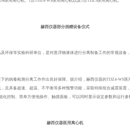
4医用离心机、1台TDZ4-WS医用离心机
以及
1台TDZ5
医用离心机
。
赫西仪器部分捐赠设备仪式
品及环保等实验科研单位，是对悬浮物液体进行分离制备工作的常规设备
景下的
病毒检测分离
工作作出良好保障。据介绍，赫西仪器的
TDZ4-W
低，
且
具备超速、超温、不平衡等多种预警功能，
采取
特殊组合减震装置
能化控制、简单方便地操作、触摸面板，
可以
同时显示设定参数和运行参
赫西
仪器医用离心机