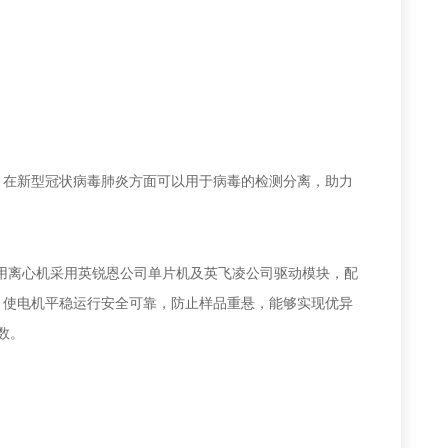
，
在新型冠状病毒肺炎
方面
可以用于病毒
的
检测分离
，
助力
S医用离心机采用英锐恩公司单片机及英飞凌公司驱动模块，配
，使电机平稳运行安全可靠，防止样品重悬，
能够
实现优异
数。