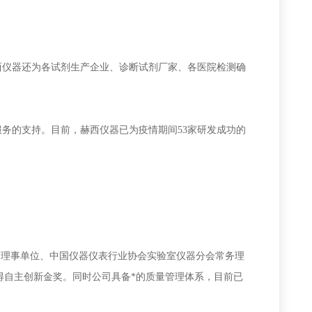
西仪器还
为各试剂生产企业
、
诊断试剂厂家
、
各医院检测确
服务的支持
。
目前，赫西仪器已
为
疫情期间
53家研发成功的
务理事单位、中国仪器仪表行业协会实验室仪器分会常务理
获得自主创新金奖。同时公司具备*的质量管理体系，目前已