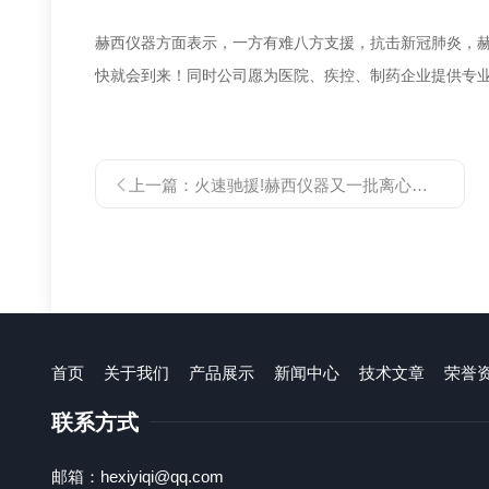
赫西仪器
方面表示
，一方有难八方支援，抗击新冠肺炎，
快就会到来
！
同时公司愿
为医院、疾控、制药企业提供专
上一篇：
火速驰援!赫西仪器又一批离心机设备发往海外
首页
关于我们
产品展示
新闻中心
技术文章
荣誉
联系方式
邮箱：hexiyiqi@qq.com