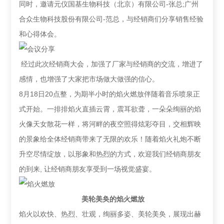
同时，邀请元仪国基生物科技（北京）有限公司-张总;广州
合众生物科技股份有限公司-范总，与经销商们分享销售经验
和心得体会。
经过此次经销商大会，加强了厂家与经销商的交流，增进了
感情，也增强了大家把市场做大做强的信心。
8月18日20点整，为期半小时的焰火燃放伴随着音乐喷泉正
式开始。一排排焰火直插云霄，震耳欲聋，一朵朵绚丽的焰
火像天女散花一样，将河畔的夜空照得炫彩夺目，交相辉映
的景象给全体经销商带来了无限的欢乐！随着焰火礼炮不断
升空尽情绽放，以形象和热烈的方式，欢迎我们经销商朋友
的到来, 让经销商朋友享受到一场视觉盛宴。
美轮美奂的焰火燃放
焰火以欢快、热烈、壮观，绚丽多姿、美轮美奂，展现出赫